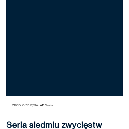
ŹRÓDŁO ZDJĘCIA:
AP Photo
Seria siedmiu zwycięstw