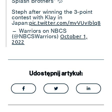
Splash Brothers” 💦
Steph after winning the 3-point
contest with Klay in
Japan:
pic.twitter.com/mvVUvIblq8
— Warriors on NBCS
(@NBCSWarriors)
October 1,
2022
Udostępnij artykuł:


