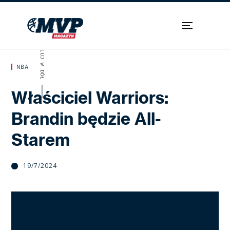
SKROLUJ W DÓŁ
NBA
Właściciel Warriors:
Brandin będzie All-
Starem
19/7/2024