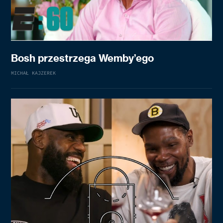
Bosh przestrzega Wemby’ego
MICHAŁ KAJZEREK