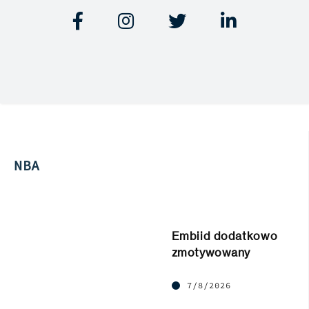




NBA
Embiid dodatkowo
zmotywowany
7/8/2026