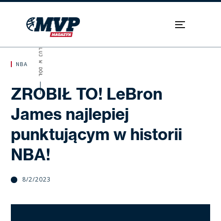
SKROLUJ W DÓŁ
NBA
ZROBIŁ TO! LeBron
James najlepiej
punktującym w historii
NBA!
8/2/2023