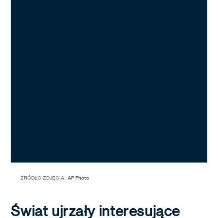
ŹRÓDŁO ZDJĘCIA:
AP Photo
Świat ujrzały interesujące