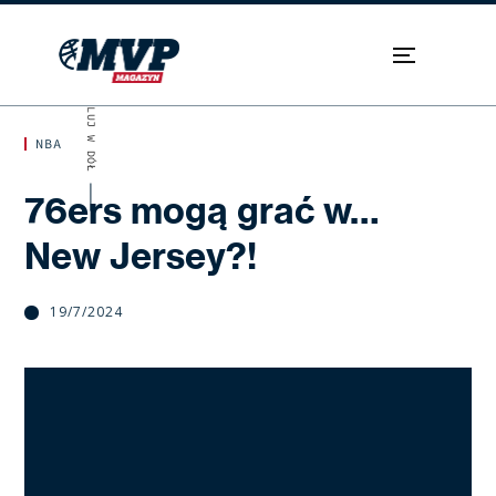
SKROLUJ W DÓŁ
NBA
76ers mogą grać w…
New Jersey?!
19/7/2024