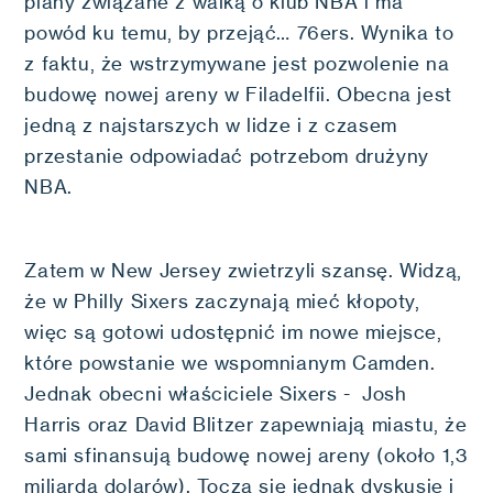
plany związane z walką o klub NBA i ma
powód ku temu, by przejąć… 76ers. Wynika to
z faktu, że wstrzymywane jest pozwolenie na
budowę nowej areny w Filadelfii. Obecna jest
jedną z najstarszych w lidze i z czasem
przestanie odpowiadać potrzebom drużyny
NBA.
Zatem w New Jersey zwietrzyli szansę. Widzą,
że w Philly Sixers zaczynają mieć kłopoty,
więc są gotowi udostępnić im nowe miejsce,
które powstanie we wspomnianym Camden.
Jednak obecni właściciele Sixers - Josh
Harris oraz David Blitzer zapewniają miastu, że
sami sfinansują budowę nowej areny (około 1,3
miliarda dolarów). Toczą się jednak dyskusje i