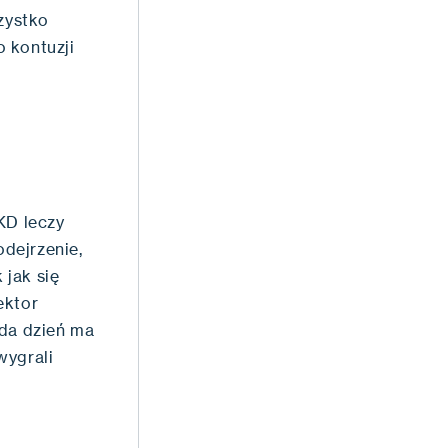
szystko
 kontuzji
KD leczy
odejrzenie,
 jak się
ektor
ada dzień ma
wygrali