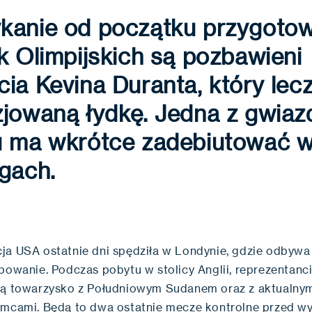
kanie od początku przygoto
k Olimpijskich są pozbawieni
ia Kevina Duranta, który lec
zjowaną łydkę. Jedna z gwiaz
u ma wkrótce zadebiutować 
gach.
ja USA ostatnie dni spędziła w Londynie, gdzie odbywa s
powanie. Podczas pobytu w stolicy Anglii, reprezentanci
ją towarzysko z Południowym Sudanem oraz z aktualny
emcami. Będą to dwa ostatnie mecze kontrolne przed w