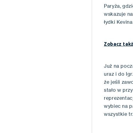
Paryża, gdzi
wskazuje na
łydki Kevin
Zobacz takż
Już na pocz
uraz i do Ig
że jeśli zaw
stało w prz
reprezentac
wybiec na p
wszystkie tr