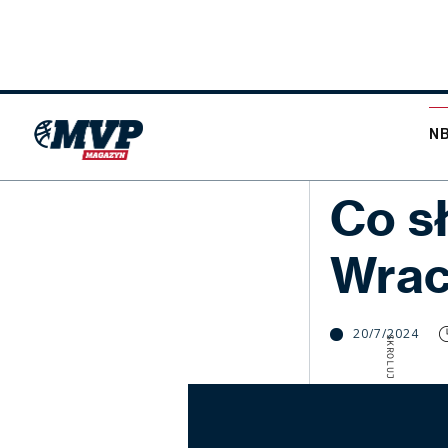
N
NBA
Co s
Wrac
20/7/2024
SKROLUJ W DÓŁ