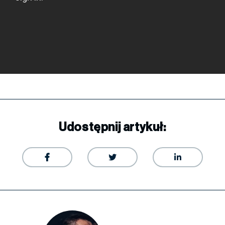
Udostępnij artykuł:


