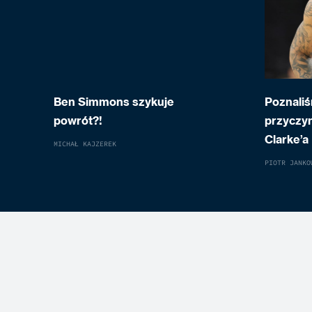
Ben Simmons szykuje
Poznaliś
powrót?!
przyczy
Clarke’a
MICHAŁ KAJZEREK
PIOTR JANKO