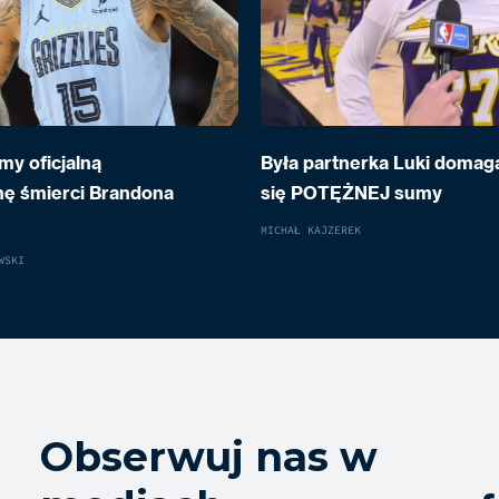
my oficjalną
Była partnerka Luki domag
nę śmierci Brandona
się POTĘŻNEJ sumy
MICHAŁ KAJZEREK
WSKI
Obserwuj nas w