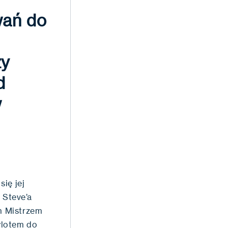
wań do
zy
d
w
ię jej
 Steve’a
m Mistrzem
ylotem do