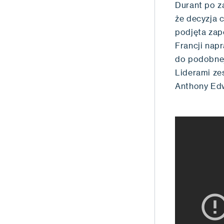
Durant po z
że decyzja 
podjęta zap
Francji nap
do podobnej
Liderami ze
Anthony Edw