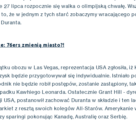
e 27 lipca rozpocznie się walka o olimpijską chwałę. W
 to, że w jednym z tych starć zobaczymy wracającego po
a Duranta.
e: 76ers zmienią miasto?!
ątku obozu w Las Vegas, reprezentacja USA zgłosiła, iż 
rzysk będzie przygotowywał się indywidualnie. Istniało p
odnik nie będzie robił postępów, zostanie zastąpiony, tak
ypadku Kawhiego Leonarda. Ostatecznie Grant Hill - dyr
ji USA, postanowił zachować Duranta w składzie i ten l
arkiet z resztą swoich kolegów All-Starów. Amerykanie 
zy sparingi pokonując Kanadę, Australię oraz Serbię.