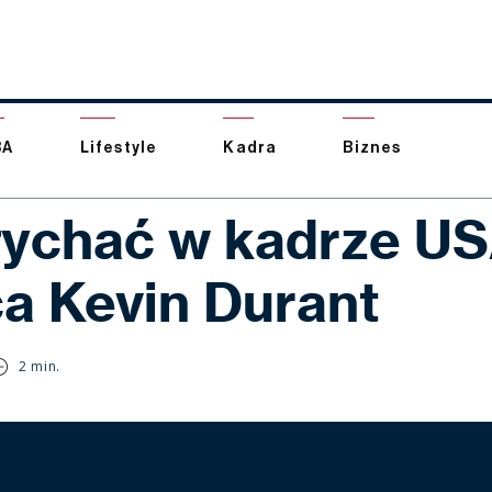
BA
Lifestyle
Kadra
Biznes
łychać w kadrze U
a Kevin Durant
2 min.