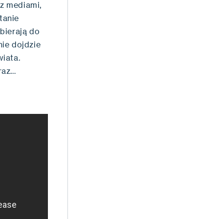
z mediami,
tanie
bierają do
ie dojdzie
iata.
raz…