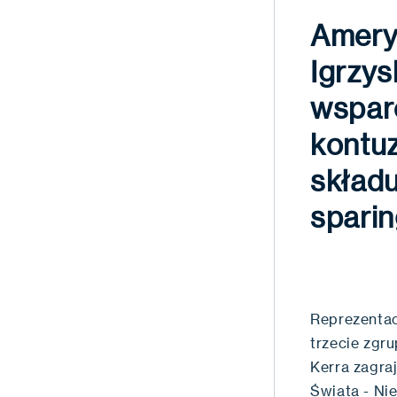
Amery
Igrzys
wsparc
kontu
skład
sparin
Reprezentac
trzecie zgru
Kerra zagra
Świata - Ni