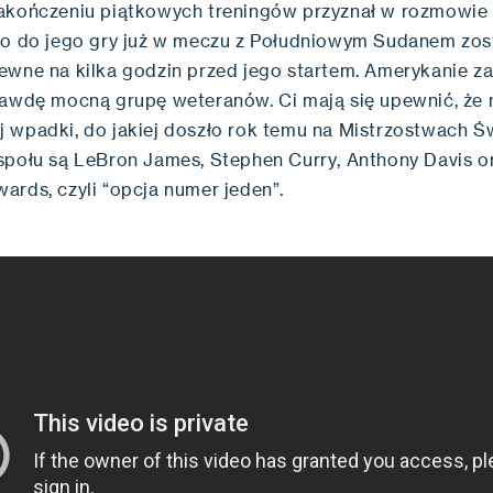
akończeniu piątkowych treningów przyznał w rozmowie 
co do jego gry już w meczu z Południowym Sudanem zos
ewne na kilka godzin przed jego startem. Amerykanie za
rawdę mocną grupę weteranów. Ci mają się upewnić, że n
 wpadki, do jakiej doszło rok temu na Mistrzostwach Św
społu są LeBron James, Stephen Curry, Anthony Davis o
ards, czyli “opcja numer jeden”.