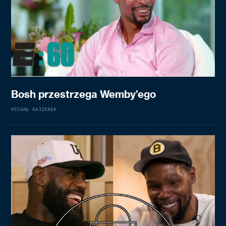
Bosh przestrzega Wemby’ego
MICHAŁ KAJZEREK