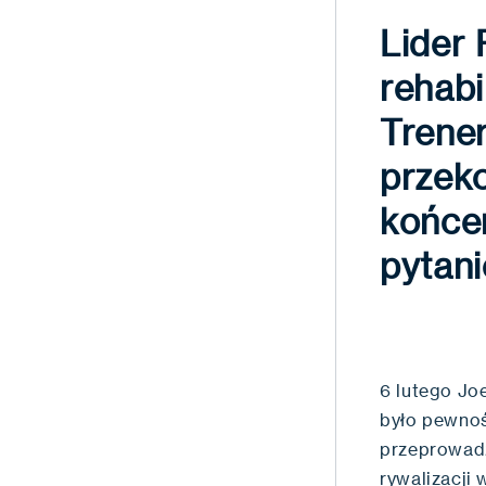
Lider 
rehabi
Trener
przeko
końce
pytani
6 lutego Jo
było pewnoś
przeprowadz
rywalizacji