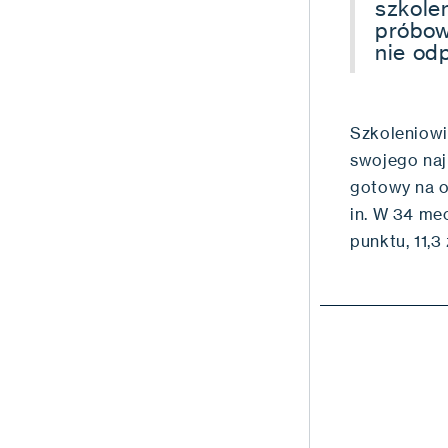
szkole
próbowa
nie od
Szkoleniowi
swojego naj
gotowy na o
in. W 34 me
punktu, 11,3 