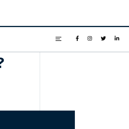




?