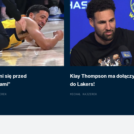
i się przed
Klay Thompson ma dołącz
sami”
do Lakers!
EREK
MICHAŁ KAJZEREK