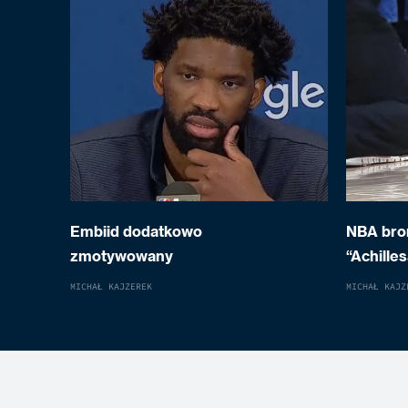
Embiid dodatkowo
NBA bron
zmotywowany
“Achille
MICHAŁ KAJZEREK
MICHAŁ KAJZ