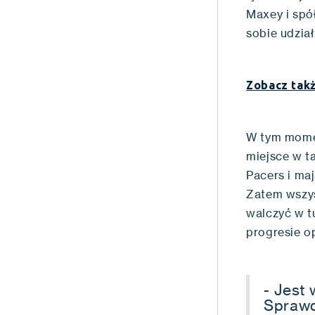
Maxey i spó
sobie udział
Zobacz tak
W tym momen
miejsce w t
Pacers i ma
Zatem wszys
walczyć w t
progresie o
- Jest
Sprawd