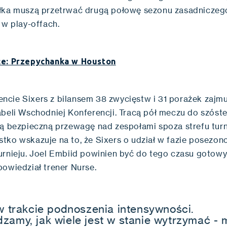
łka muszą przetrwać drugą połowę sezonu zasadniczeg
 w play-offach.
że: Przepychanka w Houston
cie Sixers z bilansem 38 zwycięstw i 31 porażek zajmu
abeli Wschodniej Konferencji. Tracą pół meczu do szóste
ją bezpieczną przewagę nad zespołami spoza strefu turni
tko wskazuje na to, że Sixers o udział w fazie posezo
urnieju. Joel Embiid powinien być do tego czasu gotowy
powiedział trener Nurse.
 w trakcie podnoszenia intensywności.
zamy, jak wiele jest w stanie wytrzymać - 