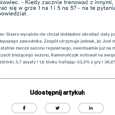
niowiec. - Kiedy zacznie trenować z innymi,
ć się w grze 1 na 1 i 5 na 5? - na te pytan
powiedział.
ec Sixers wyraźnie nie chciał dokładnie określać daty 
lepszego zawodnika. Zespół utrzymuje jednak, że Joel 
statnie mecze sezonu regularnego, ewentualnie już na 
czach bieżącego sezonu, Kameruńczyk notował na swoje
zbiórki, 5,7 asysty i 1,8 bloku trafiając 53,3% z gry i 36,6
Udostępnij artykuł:


