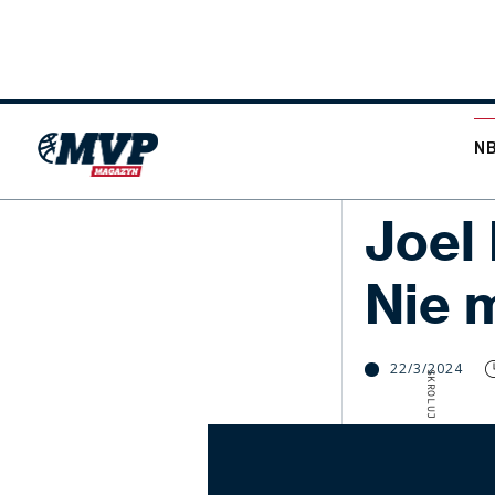
N
NBA
Joel 
Nie 
22/3/2024
SKROLUJ W DÓŁ