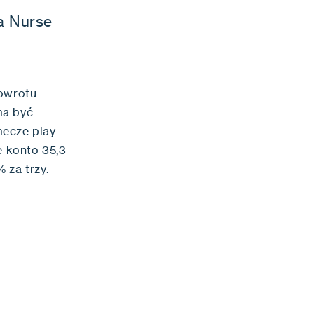
ia Nurse
powrotu
ma być
mecze play-
 konto 35,3
% za trzy.