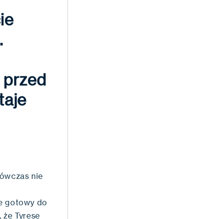
ie
.
 przed
taje
Wówczas nie
ie gotowy do
 że Tyrese