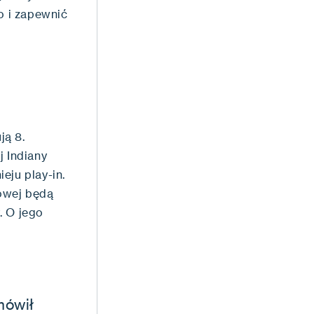
o i zapewnić
ją 8.
j Indiany
eju play-in.
nowej będą
. O jego
mówił