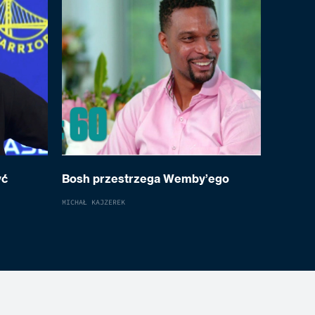
yć
Bosh przestrzega Wemby’ego
MICHAŁ KAJZEREK