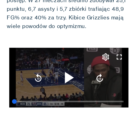
postęp. W 27 meczach średnio zdobywał 25,1
punktu, 6,7 asysty i 5,7 zbiórki trafiając 48,9
FG% oraz 40% za trzy. Kibice Grizzlies mają
wiele powodów do optymizmu.