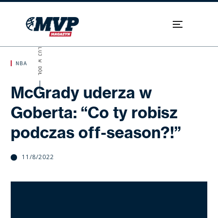
SKROLUJ W DÓŁ
NBA
McGrady uderza w
Goberta: “Co ty robisz
podczas off-season?!”
11/8/2022