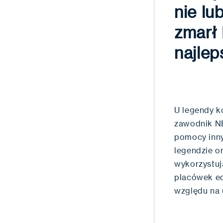
nie lu
zmarł
najlep
U legendy k
zawodnik NB
pomocy inn
legendzie o
wykorzystuj
placówek edu
względu na 