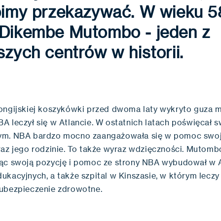
bimy przekazywać. W wieku 58
 Dikembe Mutombo - jeden z
szych centrów w historii.
ongijskiej koszykówki przed dwoma laty wykryto guza m
A leczył się w Atlancie. W ostatnich latach poświęcał 
ym. NBA bardzo mocno zaangażowała się w pomoc swoj
raz jego rodzinie. To także wyraz wdzięczności. Mutomb
ąc swoją pozycję i pomoc ze strony NBA wybudował w A
kacyjnych, a także szpital w Kinszasie, w którym leczy
ubezpieczenie zdrowotne.