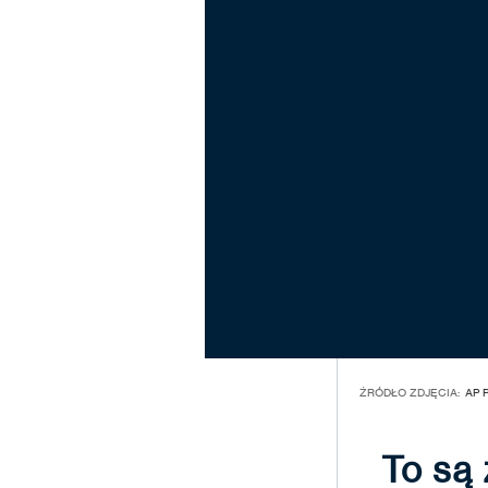
ŹRÓDŁO ZDJĘCIA:
AP 
To są