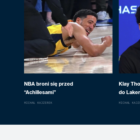
NBA broni się przed
Klay Th
“Achillesami”
do Laker
MICHAŁ KAJZEREK
MICHAŁ KAJZ