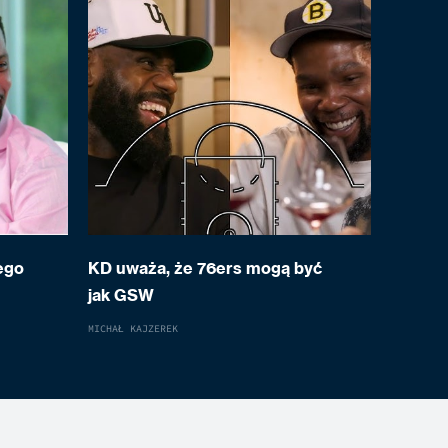
ego
KD uważa, że 76ers mogą być
jak GSW
MICHAŁ KAJZEREK