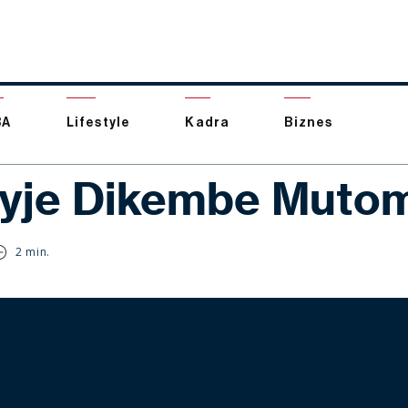
BA
Lifestyle
Kadra
Biznes
żyje Dikembe Muto
2 min.