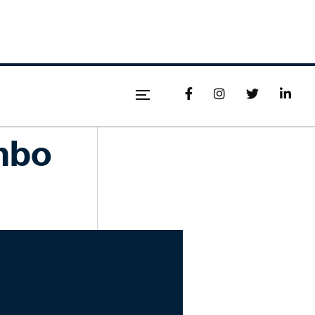




mbo