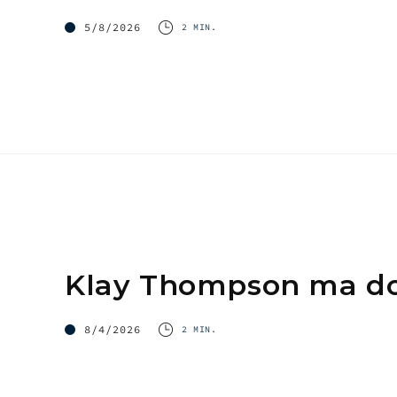
5/8/2026
2 MIN.
Klay Thompson ma doł
8/4/2026
2 MIN.