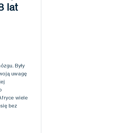
 lat
ózgu. Były
swoją uwagę
ej
o
fryce wiele
 się bez