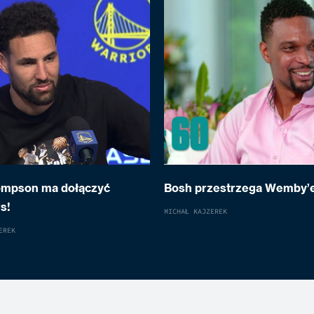
ompson ma dołączyć
Bosh przestrzega Wemby’
s!
MICHAŁ KAJZEREK
EREK