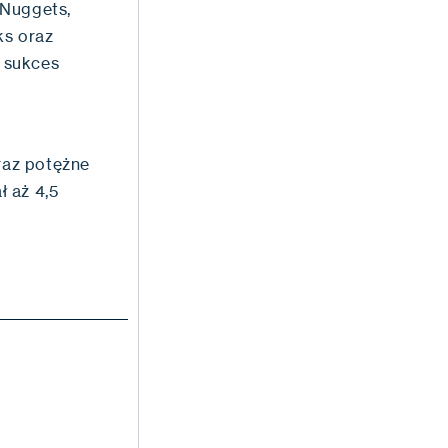
Nuggets,
ks oraz
 sukces
oraz potężne
 aż 4,5