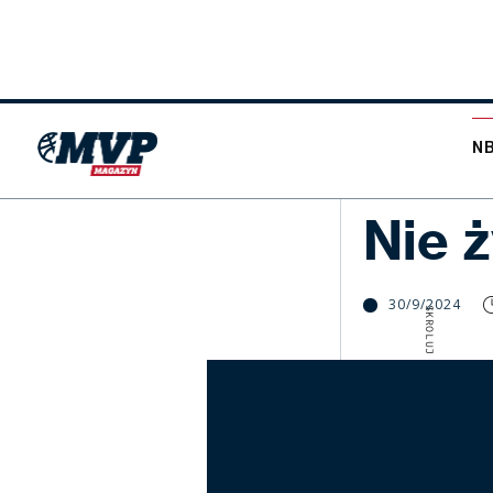
N
NBA
Nie 
30/9/2024
SKROLUJ W DÓŁ