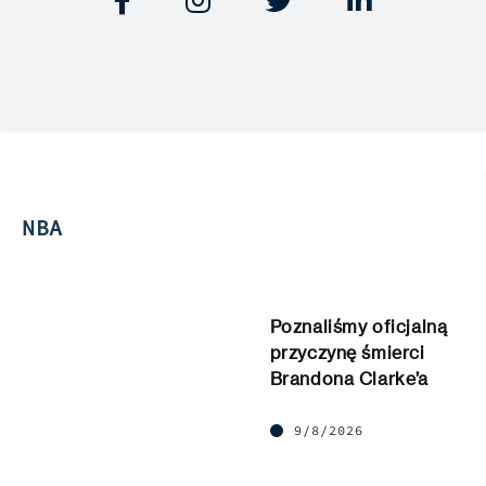




NBA
Poznaliśmy oficjalną
przyczynę śmierci
Brandona Clarke’a
9/8/2026