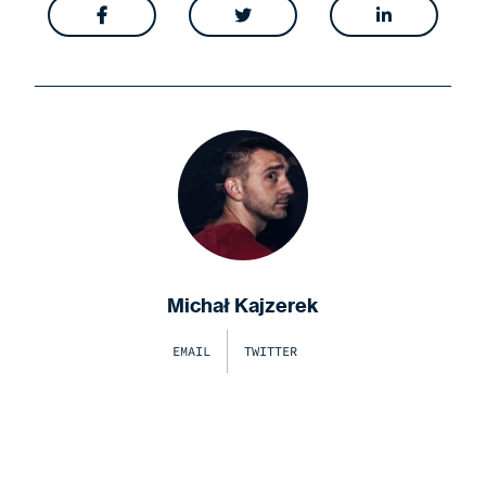



Michał Kajzerek
EMAIL
TWITTER