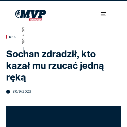
SKROLUJ W DÓŁ
NBA
Sochan zdradził, kto
kazał mu rzucać jedną
ręką
30/9/2023