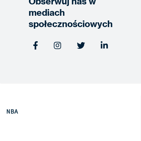
Obserwuj nas w
mediach
społecznościowych




NBA