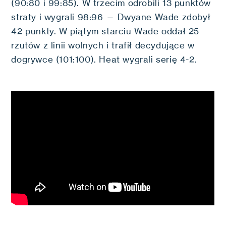
(90:80 i 99:85). W trzecim odrobili 13 punktów
straty i wygrali 98:96 — Dwyane Wade zdobył
42 punkty. W piątym starciu Wade oddał 25
rzutów z linii wolnych i trafił decydujące w
dogrywce (101:100). Heat wygrali serię 4-2.