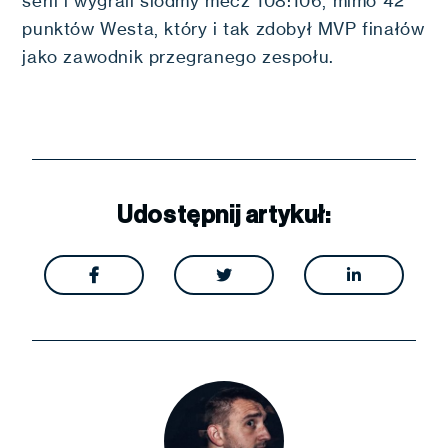
serii i wygrali siódmy mecz 108:106, mimo 42
punktów Westa, który i tak zdobył MVP finałów
jako zawodnik przegranego zespołu.
Udostępnij artykuł:


