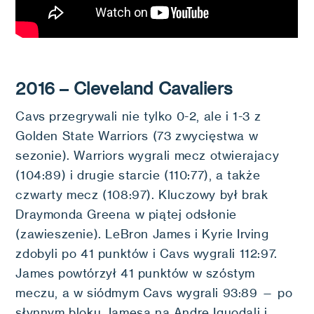
2016 – Cleveland Cavaliers
Cavs przegrywali nie tylko 0-2, ale i 1-3 z
Golden State Warriors (73 zwycięstwa w
sezonie). Warriors wygrali mecz otwierajacy
(104:89) i drugie starcie (110:77), a także
czwarty mecz (108:97). Kluczowy był brak
Draymonda Greena w piątej odsłonie
(zawieszenie). LeBron James i Kyrie Irving
zdobyli po 41 punktów i Cavs wygrali 112:97.
James powtórzył 41 punktów w szóstym
meczu, a w siódmym Cavs wygrali 93:89 — po
słynnym bloku Jamesa na Andre Iguodali i