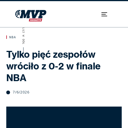
SKROLUJ W DÓŁ
NBA
Tylko pięć zespołów
wróciło z 0-2 w finale
NBA
7/6/2026