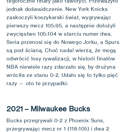
tegoroczne finały jako faworyci. Przeważyło
jednak dośwaidczenie. New York Knicks
zaskoczyli koszykarski świat, wygrywając
pierwszy mecz 105:95, a następnie dołożyli
zwycięstwo 105:104 w starciu numer dwa.
Seria przenosi się do Nowego Jorku, a Spurs
są pod ścianą. Choć nadal wierzą, że mogą
odwrócić losy rywalizacji, w historii finałów
NBA niewiele razy zdarzało się, by drużyna
wróciła ze stanu 0-2. Udało się to tylko pięć
razy — oto te przypadki:
2021 – Milwaukee Bucks
Bucks przegrywali 0-2 z Phoenix Suns,
przegrywając mecz nr 1 (118:105) i dwa 2