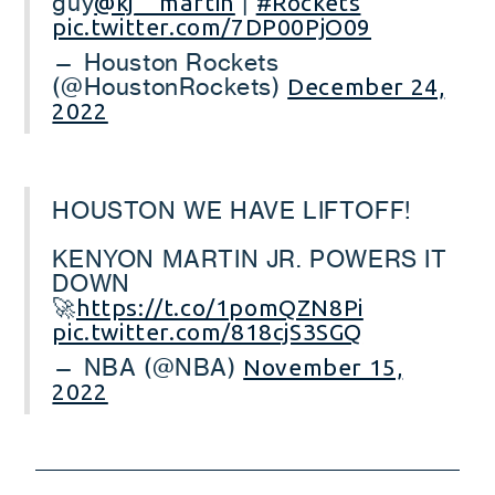
guy
|
@kj__martin
#Rockets
pic.twitter.com/7DP00PjO09
— Houston Rockets
(@HoustonRockets)
December 24,
2022
HOUSTON WE HAVE LIFTOFF!
KENYON MARTIN JR. POWERS IT
DOWN
🚀
https://t.co/1pomQZN8Pi
pic.twitter.com/818cjS3SGQ
— NBA (@NBA)
November 15,
2022