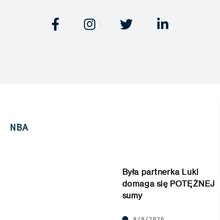




NBA
Była partnerka Luki
domaga się POTĘŻNEJ
sumy
8/8/2026