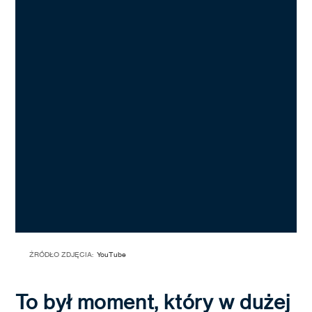
ŹRÓDŁO ZDJĘCIA:
YouTube
To był moment, który w dużej