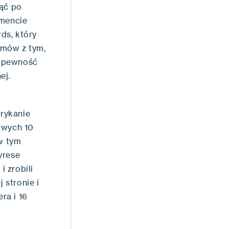
nąć po
mencie
ds, który
emów z tym,
o pewność
ej.
rykanie
owych 10
 w tym
yrese
i zrobili
 stronie i
ra i 16