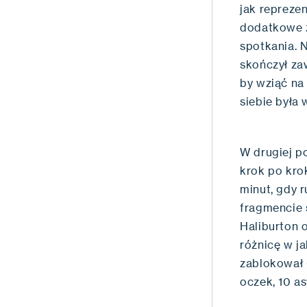
jak repreze
dodatkowe 
spotkania. 
skończył za
by wziąć na
siebie była
W drugiej p
krok po kro
minut, gdy r
fragmencie 
Haliburton o
różnicę w ja
zablokował 
oczek, 10 a