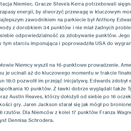
ntacja Niemiec. Gracze Steve’a Kerra potrzebowali sięg
zapasy energii, by stworzyć przewagę w kluczowym mo
Najlepszym zawodnikiem na parkiecie był Anthony Edwar
wody z dorobkiem 34 punktów i nie miał żadnych probl
 siebie odpowiedzialność za zdobywanie punktów. Jeg
 w tym starciu imponująca i poprowadziła USA do wygran
ołowie Niemcy wyszli na 16-punktowe prowadzenie. Ame
ku je ucinali aż do kluczowego momentu w trakcie finał
un 18:0 pozwolił im przejąć inicjatywę. Edwards zdobył
spotkania 10 punktów. Z ławki dobrze wyglądali także T
raz Austin Reaves, którzy dołożyli od siebie po 16 oczek 
kości gry. Jaren Jackson starał się jak mógł po bronionej
6 rzutów. Dla Niemców z kolei 17 punktów Franza Wagne
syst Dennisa Schrodera.