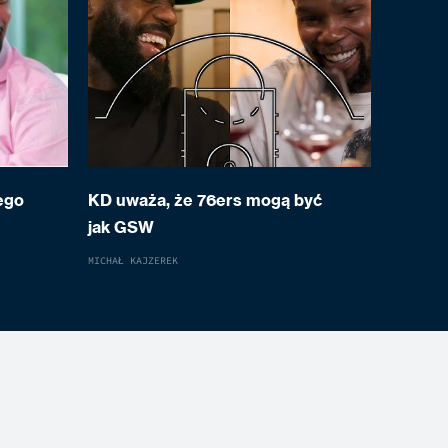
ego
KD uważa, że 76ers mogą być
jak GSW
MICHAŁ KAJZEREK