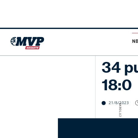
N
NBA
34 p
18:0
21/8/2023
SKROLUJ W DÓŁ