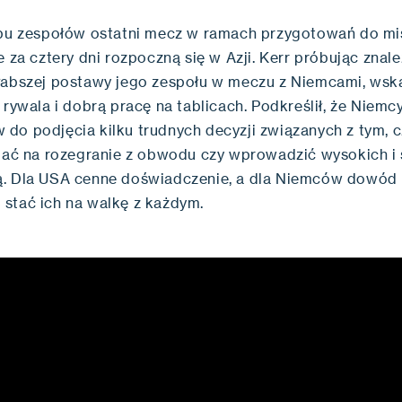
obu zespołów ostatni mecz w ramach przygotowań do mi
e za cztery dni rozpoczną się w Azji. Kerr próbując znal
łabszej postawy jego zespołu w meczu z Niemcami, wsk
 rywala i dobrą pracę na tablicach. Podkreślił, że Niemcy
do podjęcia kilku trudnych decyzji związanych z tym, c
wiać na rozegranie z obwodu czy wprowadzić wysokich i 
. Dla USA cenne doświadczenie, a dla Niemców dowód n
stać ich na walkę z każdym.