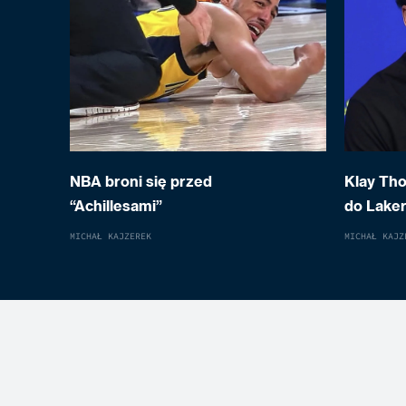
NBA broni się przed
Klay Th
“Achillesami”
do Laker
MICHAŁ KAJZEREK
MICHAŁ KAJZ