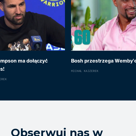
ompson ma dołączyć
Bosh przestrzega Wemby’
s!
MICHAŁ KAJZEREK
EREK
Obserwuj nas w