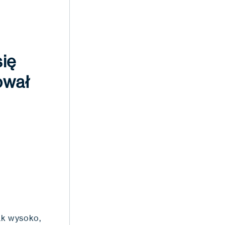
ię
ował
ak wysoko,