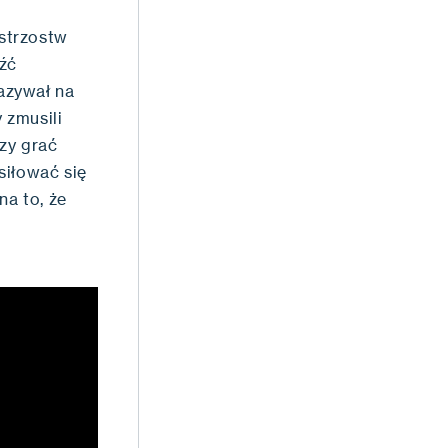
strzostw
eźć
azywał na
 zmusili
zy grać
siłować się
a to, że