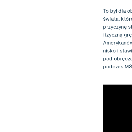
To był dla 
świata, któr
przyczynę s
fizyczną grę
Amerykanów 
nisko i sta
pod obręczą
podczas MŚ 