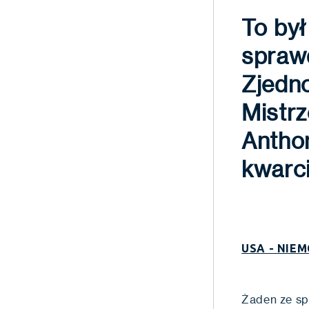
To był
spraw
Zjedno
Mistr
Antho
kwarci
USA - NIEM
Żaden ze sp