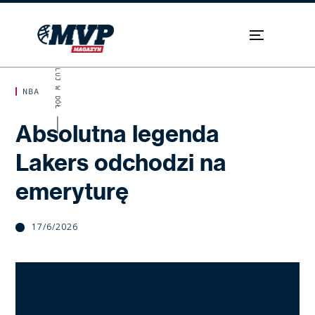
SKROLUJ W DÓŁ
NBA
Absolutna legenda
Lakers odchodzi na
emeryturę
17/6/2026