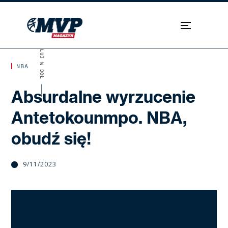
SKROLUJ W DÓŁ
NBA
Absurdalne wyrzucenie
Antetokounmpo. NBA,
obudź się!
9/11/2023