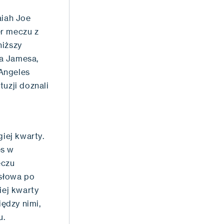
aiah Joe
er meczu z
niższy
na Jamesa,
 Angeles
uzji doznali
iej kwarty.
es w
eczu
 słowa po
iej kwarty
iędzy nimi,
u.