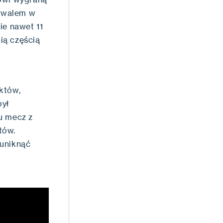
rywalem w
ie nawet 11
nią częścią
któw,
był
u mecz z
tów.
 uniknąć