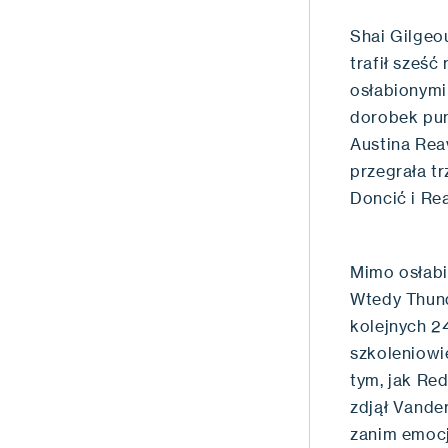
Shai Gilgeo
trafił sześ
osłabionymi
dorobek pun
Austina Rea
przegrała tr
Doncić i Re
Mimo osłabi
Wtedy Thund
kolejnych 2
szkoleniowi
tym, jak Red
zdjął Vander
zanim emocje