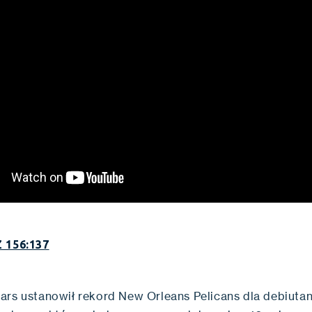
 156:137
ars ustanowił rekord New Orleans Pelicans dla debiuta