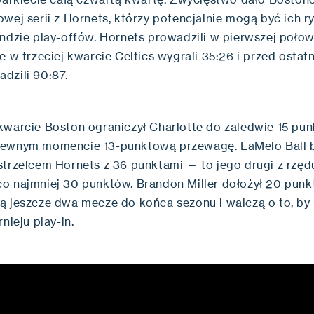
owej serii z Hornets, którzy potencjalnie mogą być ich 
undzie play-offów. Hornets prowadzili w pierwszej połow
e w trzeciej kwarcie Celtics wygrali 35:26 i przed ostat
dzili 90:87.
kwarcie Boston ograniczył Charlotte do zaledwie 15 pun
pewnym momencie 13-punktową przewagę. LaMelo Ball 
strzelcem Hornets z 36 punktami — to jego drugi z rzęd
o najmniej 30 punktów. Brandon Miller dołożył 20 punk
ą jeszcze dwa mecze do końca sezonu i walczą o to, by
rnieju play-in.