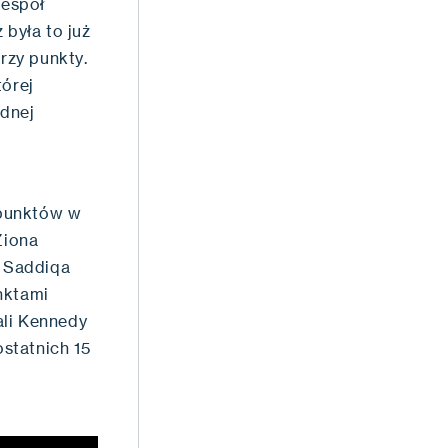
zespół
 była to już
trzy punkty.
tórej
ednej
 punktów w
Ziona
i Saddiqa
nktami
ali Kennedy
ostatnich 15