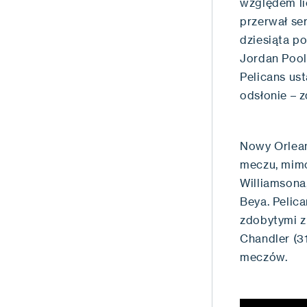
względem li
przerwał ser
dziesiąta po
Jordan Pool
Pelicans us
odsłonie – z
Nowy Orlean
meczu, mimo
Williamsona
Beya. Pelic
zdobytymi z
Chandler (31
meczów.