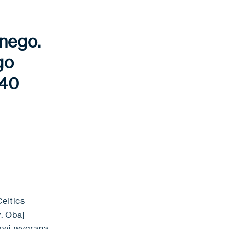
nego.
go
 40
eltics
. Obaj
nowi wygraną