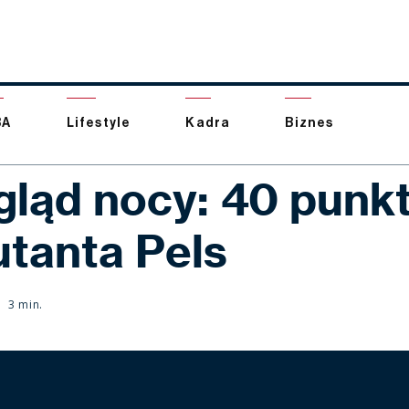
BA
Lifestyle
Kadra
Biznes
gląd nocy: 40 punk
utanta Pels
3 min.