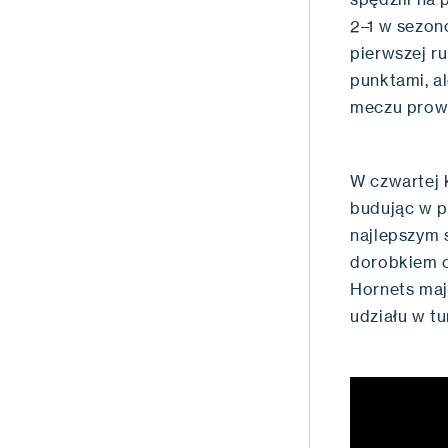
2–1 w sezon
pierwszej r
punktami, al
meczu prowa
W czwartej 
budując w 
najlepszym 
dorobkiem c
Hornets maj
udziału w tu