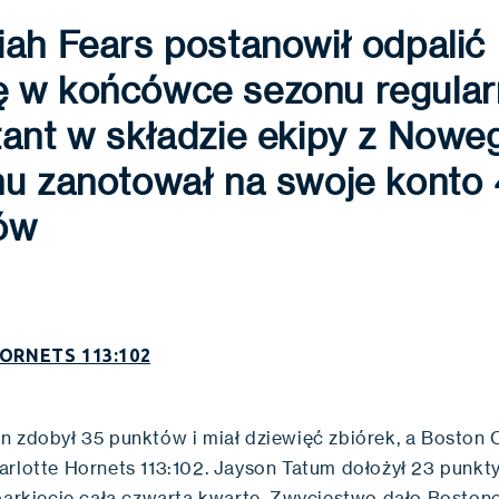
ah Fears postanowił odpalić
 w końcówce sezonu regular
tant w składzie ekipy z Nowe
nu zanotował na swoje konto
tów
HORNETS 113:102
n zdobył 35 punktów i miał dziewięć zbiórek, a Boston C
arlotte Hornets 113:102. Jayson Tatum dołożył 23 punkty
 parkiecie całą czwartą kwartę. Zwycięstwo dało Bosto