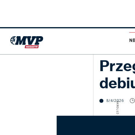
N
NBA
Prze
debi
8/4/2026
SKROLUJ W DÓŁ