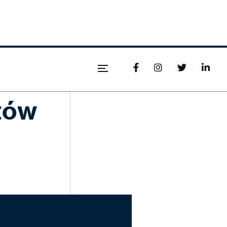




tów