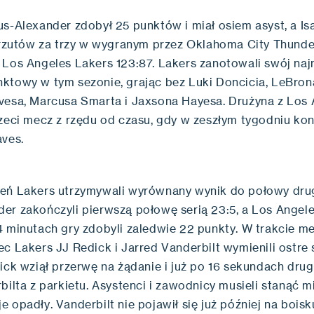
us-Alexander zdobył 25 punktów i miał osiem asyst, a Is
ć rzutów za trzy w wygranym przez Oklahoma City Thund
 Los Angeles Lakers 123:87. Lakers zanotowali swój naj
ktowy w tym sezonie, grając bez Luki Doncicia, LeBro
vesa, Marcusa Smarta i Jaxsona Hayesa. Drużyna z Los
zeci mecz z rzędu od czasu, gdy w zeszłym tygodniu kont
aves.
eń Lakers utrzymywali wyrównany wynik do połowy drug
er zakończyli pierwszą połowę serią 23:5, a Los Angel
4 minutach gry zdobyli zaledwie 22 punkty. W trakcie m
ec Lakers JJ Redick i Jarred Vanderbilt wymienili ostre
ick wziął przerwę na żądanie i już po 16 sekundach drug
bilta z parkietu. Asystenci i zawodnicy musieli stanąć m
 opadły. Vanderbilt nie pojawił się już później na boisk