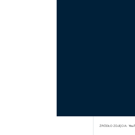
ŹRÓDŁO ZDJĘCIA:
You