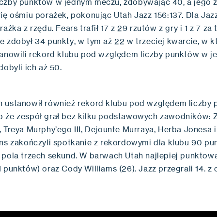
czby punktów w jednym meczu, zdobywając 40, a jego 
ię ośmiu porażek, pokonując Utah Jazz 156:137. Dla Jazz
rażka z rzędu. Fears trafił 17 z 29 rzutów z gry i 1 z 7 za 
e zdobył 34 punkty, w tym aż 22 w trzeciej kwarcie, w k
tanowili rekord klubu pod względem liczby punktów w j
dobyli ich aż 50.
 ustanowił również rekord klubu pod względem liczby
 że zespół grał bez kilku podstawowych zawodników: 
, Treya Murphy’ego III, Dejounte Murraya, Herba Jonesa 
ans zakończyli spotkanie z rekordowymi dla klubu 90 pu
 pola trzech sekund. W barwach Utah najlepiej punktow
 punktów) oraz Cody Williams (26). Jazz przegrali 14. z 