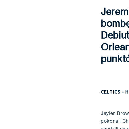
Jeremi
bombę
Debiu
Orlea
punk
CELTICS - 
Jaylen Brow
pokonali Ch
spędzili na