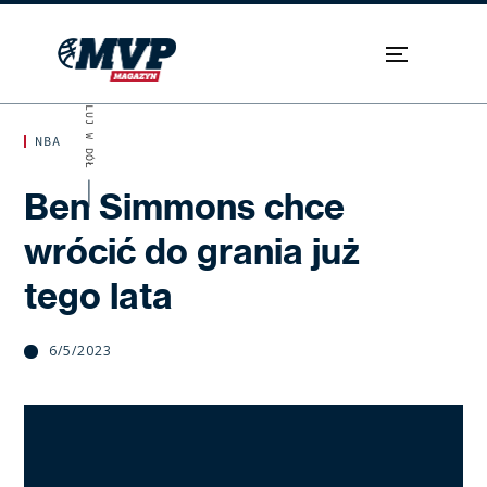
SKROLUJ W DÓŁ
NBA
Ben Simmons chce
wrócić do grania już
tego lata
6/5/2023