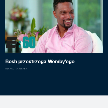
Bosh przestrzega Wemby’ego
MICHAŁ KAJZEREK