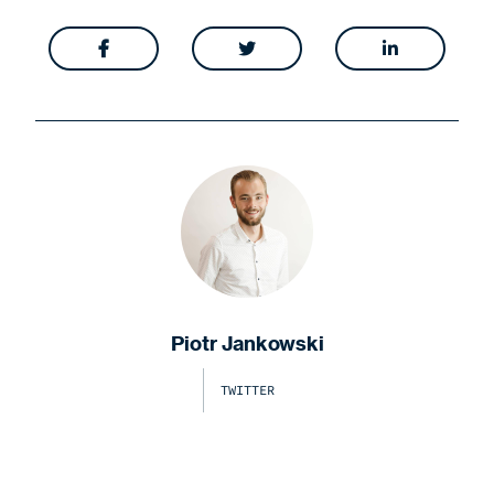



Piotr Jankowski
TWITTER