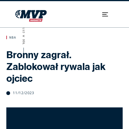
SKROLUJ W DÓŁ
NBA
Bronny zagrał.
Zablokował rywala jak
ojciec
11/12/2023