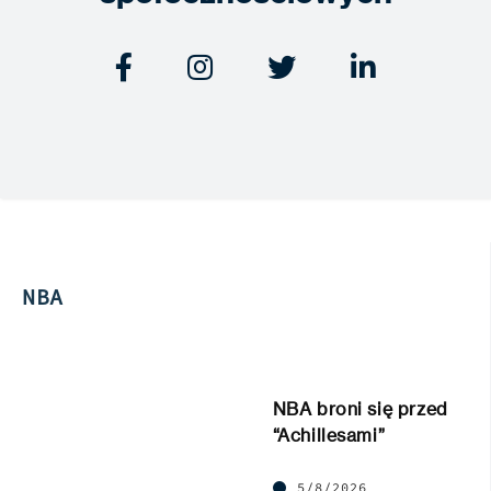




NBA
NBA broni się przed
“Achillesami”
5/8/2026