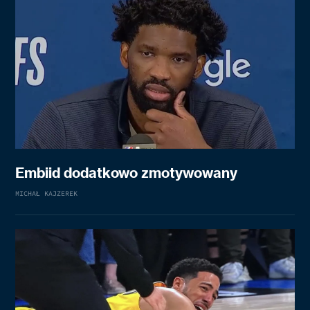
Embiid dodatkowo zmotywowany
MICHAŁ KAJZEREK