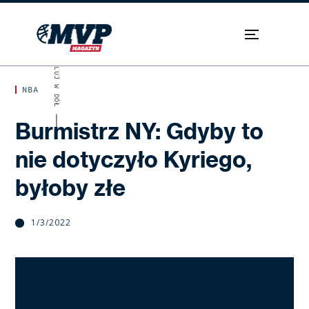
SKROLUJ W DÓŁ
NBA
Burmistrz NY: Gdyby to
nie dotyczyło Kyriego,
byłoby złe
1/3/2022