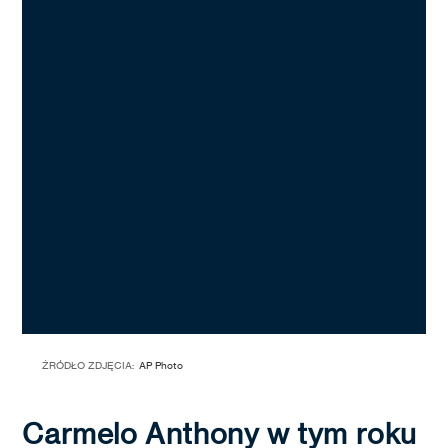
ŹRÓDŁO ZDJĘCIA:
AP Photo
Carmelo Anthony w tym roku