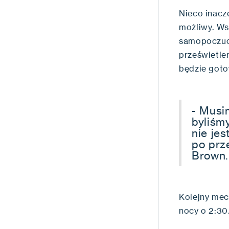
Nieco inacz
możliwy. Ws
samopoczuci
prześwietle
będzie goto
- Musi
byliśm
nie je
po prz
Brown.
Kolejny mecz
nocy o 2:30