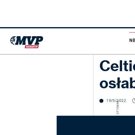
N
NBA
Celt
osła
19/5/2022
SKROLUJ W DÓŁ