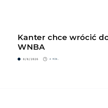
Kanter chce wrócić d
WNBA
8/8/2026
4 MIN.