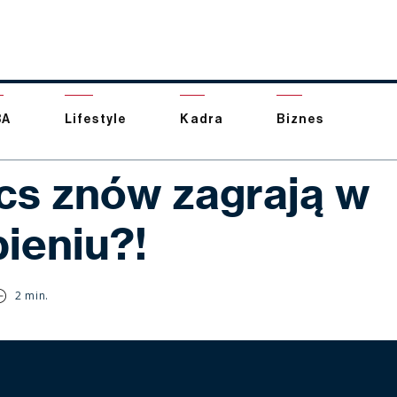
BA
Lifestyle
Kadra
Biznes
ics znów zagrają w
bieniu?!
2 min.