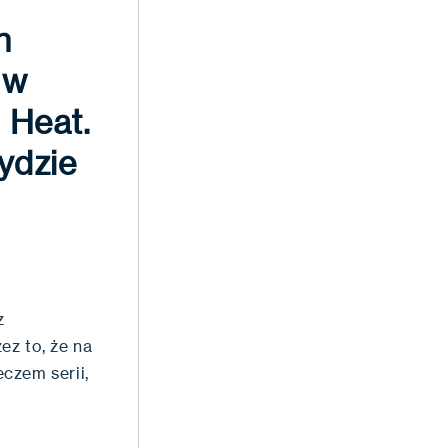
n
 w
 Heat.
ydzie
z
z to, że na
czem serii,