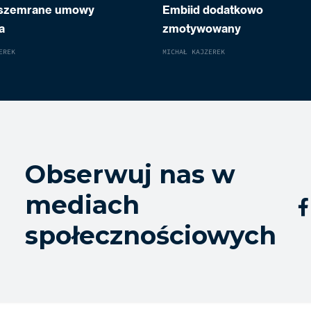
 szemrane umowy
Embiid dodatkowo
a
zmotywowany
EREK
MICHAŁ KAJZEREK
Obserwuj nas w
mediach

społecznościowych