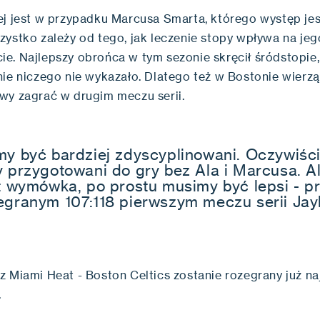
ej jest w przypadku Marcusa Smarta, którego występ je
zystko zależy od tego, jak leczenie stopy wpływa na jeg
e. Najlepszy obrońca w tym sezonie skręcił śródstopie,
nie niczego nie wykazało. Dlatego też w Bostonie wierzą
wy zagrać w drugim meczu serii.
my być bardziej zdyscyplinowani. Oczywiści
y przygotowani do gry bez Ala i Marcusa. Al
st wymówka, po prostu musimy być lepsi - p
egranym 107:118 pierwszym meczu serii Jay
 Miami Heat - Boston Celtics zostanie rozegrany już naj
.