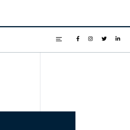



