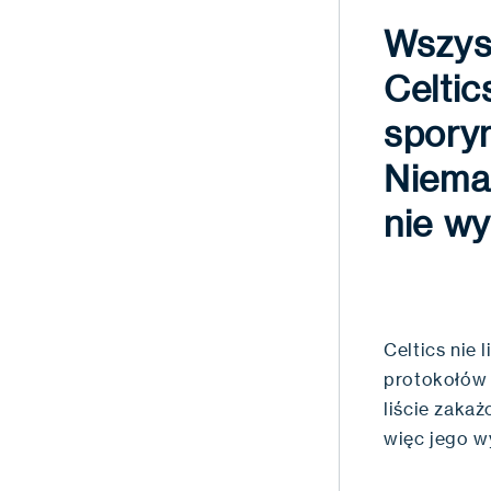
Wszys
Celtic
spory
Niemal
nie wy
Celtics nie
protokołów 
liście zaka
więc jego w