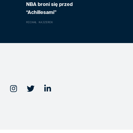
NBA broni się przed
“Achillesami”
MICHAŁ KAJZEREK


