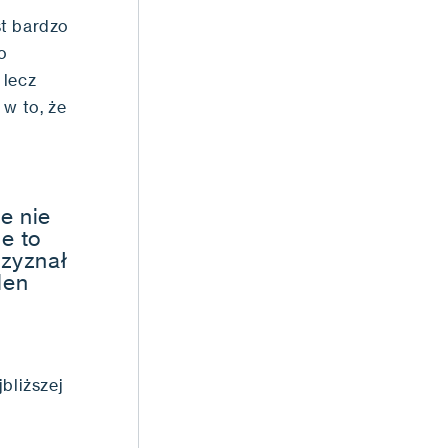
st bardzo
o
 lecz
 w to, że
e nie
e to
rzyznał
len
bliższej