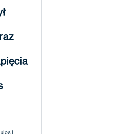
ył
raz
pięcia
s
ulos i