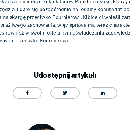
akończeniu meczu kilku kibiców Panathinaikosu, którzy s
ędzie, udało się bezpośrednio na lokalny komisariat poli
lną skargę przeciwko Fournierowi. Kibice ci wnieśli zar
braźliwego zachowania, więc sprawa ma teraz charakte
os również w swoim oficjalnym oświadczeniu zapowiedz
nych przeciwko Fournierowi.
Udostępnij artykuł:


