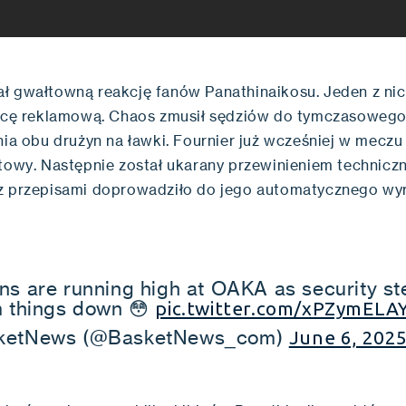
ł gwałtowną reakcję fanów Panathinaikosu. Jeden z nich
licę reklamową. Chaos zmusił sędziów do tymczasowego
nia obu drużyn na ławki. Fournier już wcześniej w meczu
rtowy. Następnie został ukarany przewinieniem technicz
z przepisami doprowadziło do jego automatycznego wyr
ns are running high at OAKA as security st
m things down 😳
pic.twitter.com/xPZymELA
ketNews (@BasketNews_com)
June 6, 202