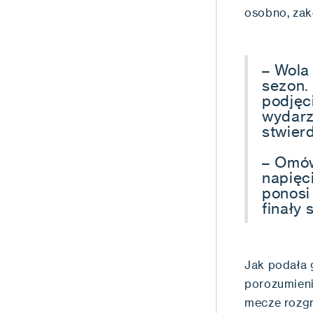
osobno, zak
– Wola
sezon.
podjęc
wydarz
stwierd
– Omów
napięc
ponosi
finały 
Jak podała 
porozumieni
mecze rozgr