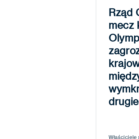
Rząd G
mecz 
Olymp
zagro
krajow
międz
wymkn
drugie
Właściciele