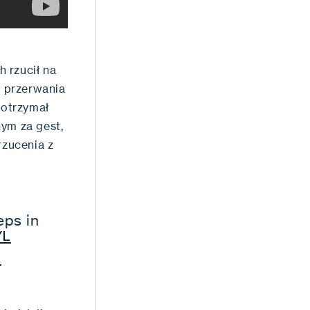
 rzucił na
 przerwania
 otrzymał
nym za gest,
zucenia z
eps in
YL
5