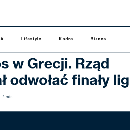
BA
Lifestyle
Kadra
Biznes
s w Grecji. Rząd
ł odwołać finały lig
3 min.