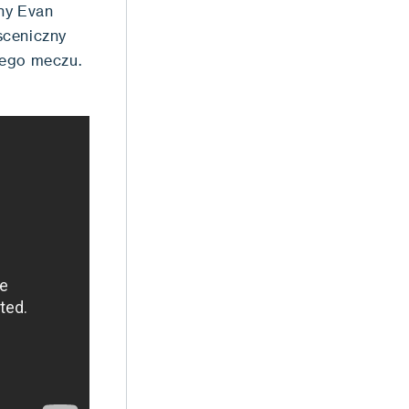
ny Evan
sceniczny
iego meczu.