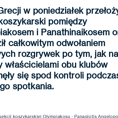
recji w poniedziałek przełoż
koszykarski pomiędzy
iakosem i Panathinaikosem o
ził całkowitym odwołaniem
ych rozgrywek po tym, jak na
y właścicielami obu klubów
ęły się spod kontroli podcza
go spotkania.
 sekcji koszykarskiej Olympiakosu - Panagiotis Angelopo