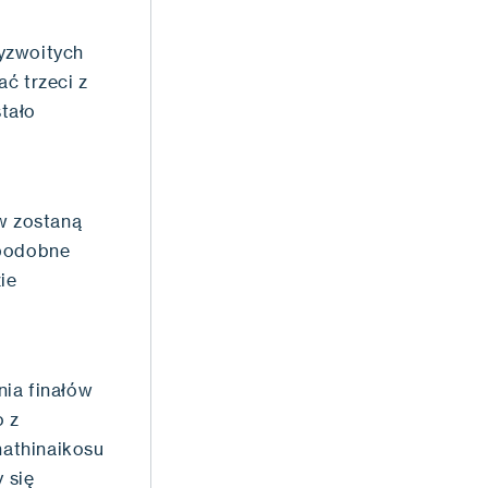
zyzwoitych
ć trzeci z
tało
ów zostaną
 podobne
ie
nia finałów
o z
nathinaikosu
 się