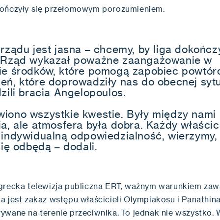
ończyły się przełomowym porozumieniem.
 rządu jest jasna – chcemy, by liga dokończ
 Rząd wykazał poważne zaangażowanie w
ie środków, które pomogą zapobiec powtór
eń, które doprowadziły nas do obecnej sytu
zili bracia Angelopoulos.
iono wszystkie kwestie. Były między nami
ia, ale atmosfera była dobra. Każdy właścic
 indywidualną odpowiedzialność, wierzymy,
się odbędą – dodali.
grecka telewizja publiczna ERT, ważnym warunkiem za
a jest zakaz wstępu właścicieli Olympiakosu i Panathin
ywane na terenie przeciwnika. To jednak nie wszystko. 