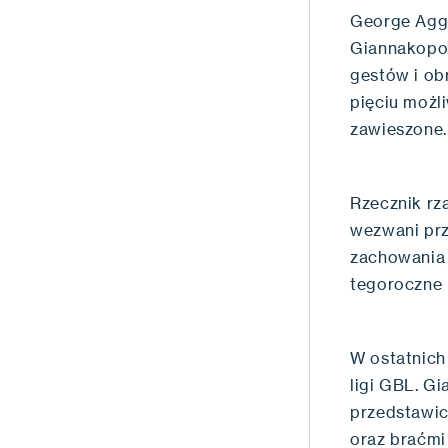
George Agge
Giannakopou
gestów i ob
pięciu możl
zawieszone.
Rzecznik rz
wezwani prz
zachowania 
tegoroczne 
W ostatnich
ligi GBL. Gi
przedstawic
oraz braćmi