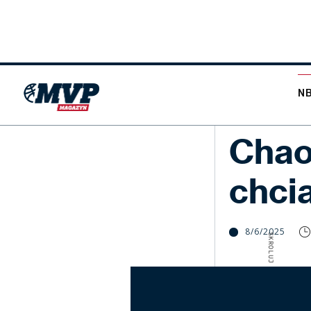
N
NBA
Chao
chcia
8/6/2025
SKROLUJ W DÓŁ