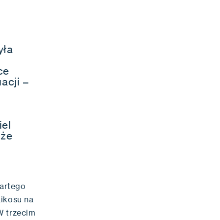
yła
ce
acji –
iel
 że
wartego
aikosu na
W trzecim