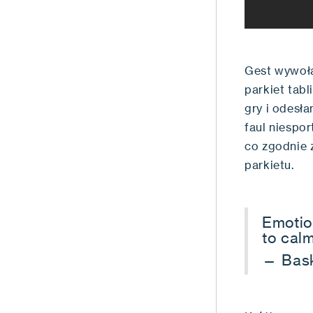
Gest wywoła
parkiet tab
gry i odesła
faul niespo
co zgodnie 
parkietu.
Emotio
to cal
— Bas