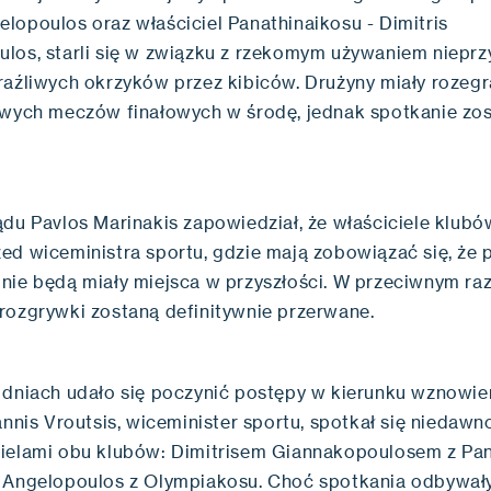
lopoulos oraz właściciel Panathinaikosu - Dimitris
los, starli się w związku z rzekomym używaniem niepr
raźliwych okrzyków przez kibiców. Drużyny miały rozegra
iwych meczów finałowych w środę, jednak spotkanie zos
ądu Pavlos Marinakis zapowiedział, że właściciele klub
ed wiceministra sportu, gdzie mają zobowiązać się, że
nie będą miały miejsca w przyszłości. W przeciwnym raz
rozgrywki zostaną definitywnie przerwane.
 dniach udało się poczynić postępy w kierunku wznowie
annis Vroutsis, wiceminister sportu, spotkał się niedawn
ielami obu klubów: Dimitrisem Giannakopoulosem z Pa
 Angelopoulos z Olympiakosu. Choć spotkania odbywały