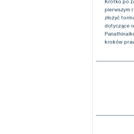
Krótko po z
pierwszym rz
złożyć forma
dotyczące o
Panathinaik
kroków praw