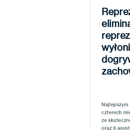
Repre
elimin
reprez
wyłoni
dogryw
zachow
Najlepszym 
czterech mi
ze skuteczno
oraz 6 asyst