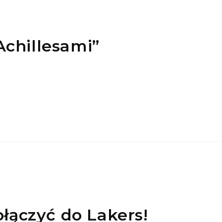
Achillesami”
ączyć do Lakers!