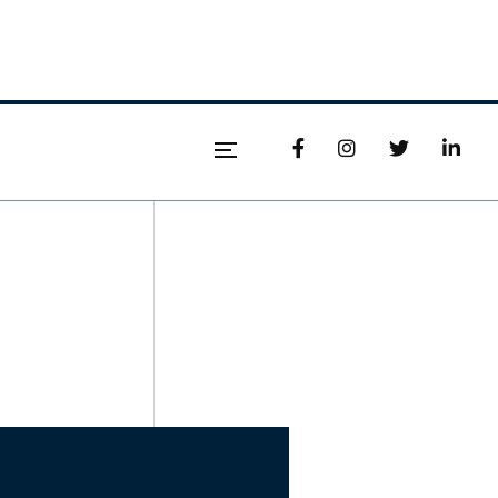



