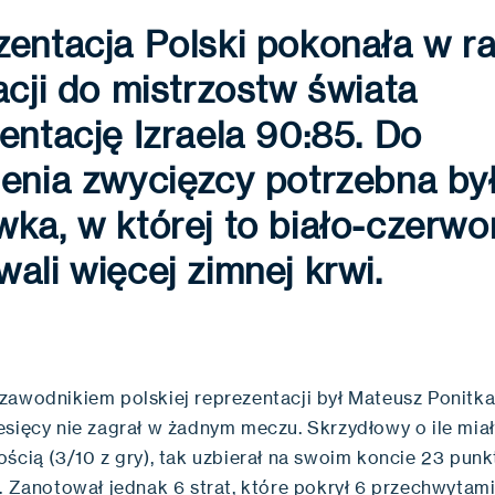
zentacja Polski pokonała w 
acji do mistrzostw świata
entację Izraela 90:85. Do
enia zwycięzcy potrzebna by
ka, w której to biało-czerwo
ali więcej zimnej krwi.
zawodnikiem polskiej reprezentacji był Mateusz Ponitka
esięcy nie zagrał w żadnym meczu. Skrzydłowy o ile mia
ścią (3/10 z gry), tak uzbierał na swoim koncie 23 punk
. Zanotował jednak 6 strat, które pokrył 6 przechwytami