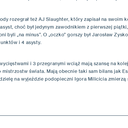
ody rozegrał też AJ Slaughter, który zapisał na swoim k
asyst, choć był jedynym zawodnikiem z pierwszej piątki
ni byli „na minus”. O „oczko” gorszy był Jarosław Zysko
punktów i 4 asysty.
zwycięstwami i 3 przegranymi wciąż mają szansę na kole
o mistrzostw świata. Mają obecnie taki sam bilans jak E
edzielę na wyjeździe podopieczni Igora Milicicia zmierzą 