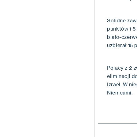
Solidne zaw
punktów i 5 
biało-czerwo
uzbierał 15 
Polacy z 2 
eliminacji d
Izrael. W ni
Niemcami.