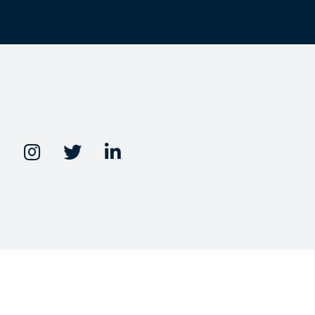


