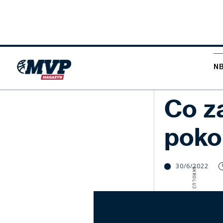
N
KADRA
Co z
pokon
30/6/2022
SKROLUJ W DÓŁ