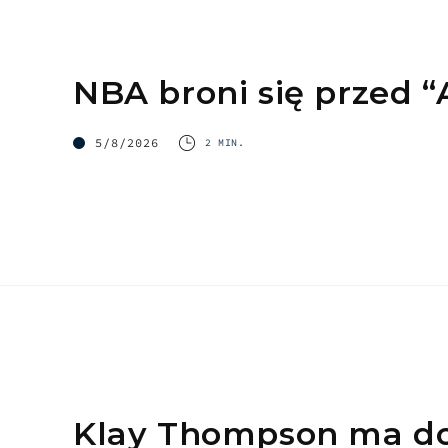
NBA broni się przed “
5/8/2026
2 MIN.
Klay Thompson ma doł