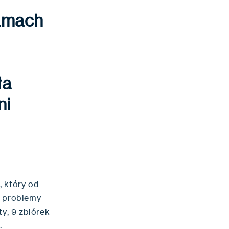
ramach
ła
ni
, który od
ł problemy
ty, 9 zbiórek
.