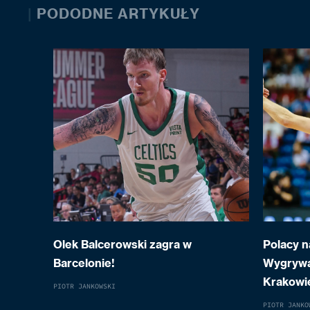
|
PODODNE ARTYKUŁY
Olek Balcerowski zagra w
Polacy n
Barcelonie!
Wygrywa
Krakowi
PIOTR JANKOWSKI
PIOTR JANKO