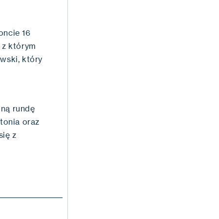
oncie 16
, z którym
wski, który
jną rundę
stonia oraz
się z