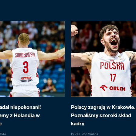
adal niepokonani!
Polacy zagrają w Krakowie.
my z Holandią w
Poznaliśmy szeroki skład
e
kadry
WSKI
PIOTR JANKOWSKI