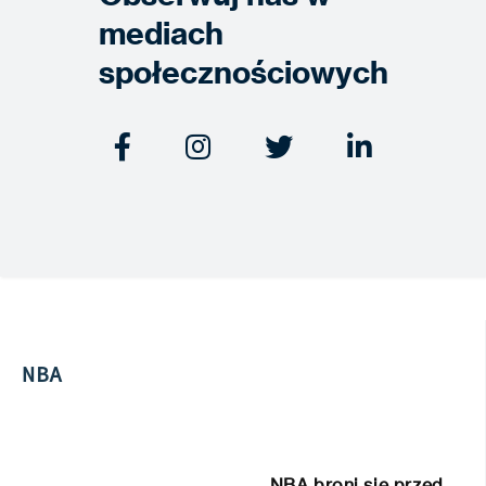
mediach
społecznościowych




NBA
NBA broni się przed