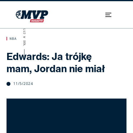
SKROLUJ W DÓŁ
NBA
Edwards: Ja trójkę
mam, Jordan nie miał
11/5/2024