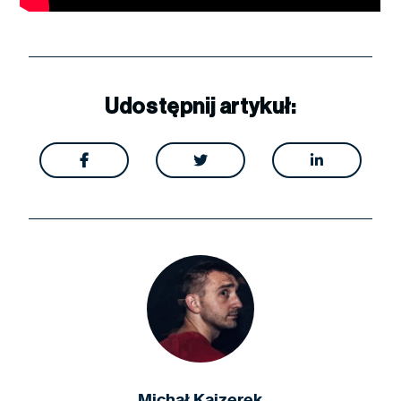
Udostępnij artykuł:



Michał Kajzerek