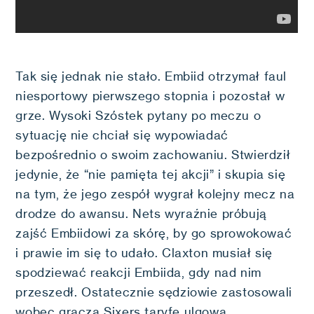
Tak się jednak nie stało. Embiid otrzymał faul
niesportowy pierwszego stopnia i pozostał w
grze. Wysoki Szóstek pytany po meczu o
sytuację nie chciał się wypowiadać
bezpośrednio o swoim zachowaniu. Stwierdził
jedynie, że “nie pamięta tej akcji” i skupia się
na tym, że jego zespół wygrał kolejny mecz na
drodze do awansu. Nets wyraźnie próbują
zajść Embiidowi za skórę, by go sprowokować
i prawie im się to udało. Claxton musiał się
spodziewać reakcji Embiida, gdy nad nim
przeszedł. Ostatecznie sędziowie zastosowali
wobec gracza Sixers taryfę ulgową.