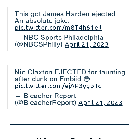
This got James Harden ejected.
An absolute joke.
pic.twitter.com/m8T4h61eil
— NBC Sports Philadelphia
(@NBCSPhilly)
April 21, 2023
Nic Claxton EJECTED for taunting
after dunk on Embiid 😳
pic.twitter.com/ejAP3ygpTq
— Bleacher Report
(@BleacherReport)
April 21, 2023