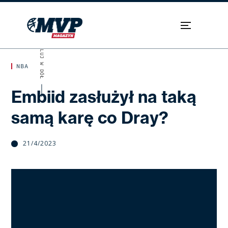
SKROLUJ W DÓŁ
NBA
Embiid zasłużył na taką
samą karę co Dray?
21/4/2023