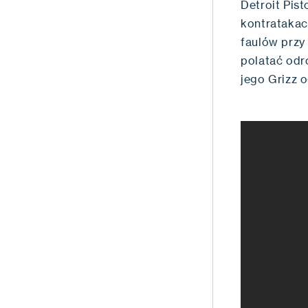
Detroit Pis
kontratakac
faulów przy
polatać odr
jego Grizz o