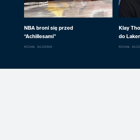
NBA broni się przed
Klay Th
“Achillesami”
do Laker
MICHAŁ KAJZEREK
MICHAŁ KAJZ