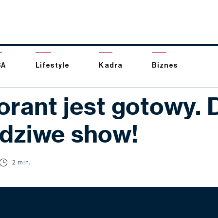
BA
Lifestyle
Kadra
Biznes
orant jest gotowy. 
dziwe show!
2 min.