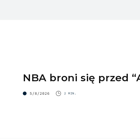
NBA broni się przed “
5/8/2026
2 MIN.