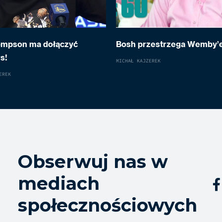
ompson ma dołączyć
Bosh przestrzega Wemby’
s!
MICHAŁ KAJZEREK
EREK
Obserwuj nas w
mediach

społecznościowych