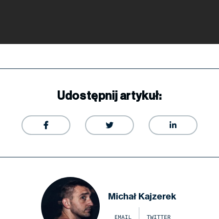
Udostępnij artykuł:



Michał Kajzerek
EMAIL
TWITTER