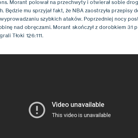
tons. Morant polował na przechwyty i otwierał sobie dro
h. Będzie mu sprzyjał fakt, że NBA zaostrzyła przepisy 
 wyprowadzaniu szybkich ataków. Poprzedniej nocy pos
obinę nad obręczami. Morant skończył z dorobkiem 31 p
grali Tłoki 126:111.