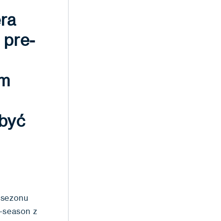
era
 pre-
om
 być
 sezonu
e-season z