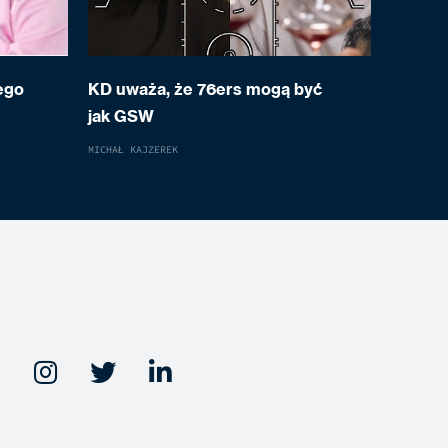
ego
KD uważa, że 76ers mogą być
jak GSW
MICHAŁ KAJZEREK


