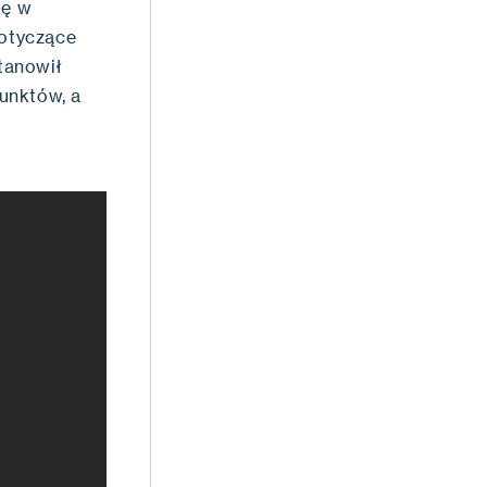
gę w
dotyczące
tanowił
unktów, a