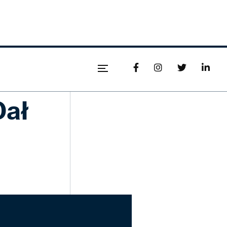




Dał