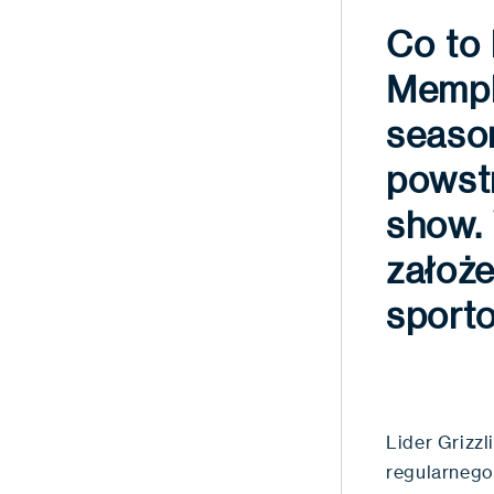
Co to 
Memphi
season
powst
show.
założe
sport
Lider Grizz
regularnego