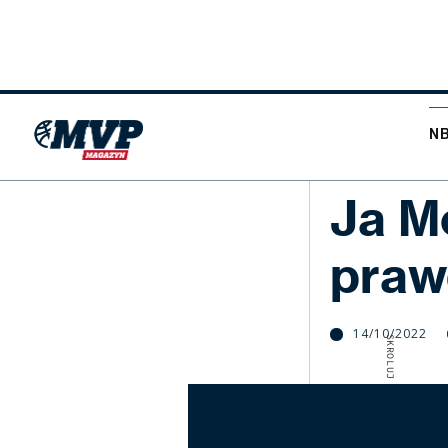
N
NBA
Ja M
praw
14/10/2022
SKROLUJ W DÓŁ