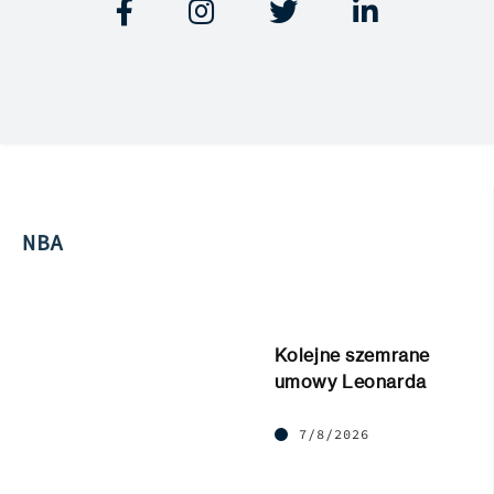




NBA
Kolejne szemrane
umowy Leonarda
7/8/2026