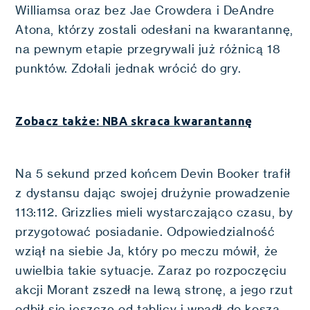
Williamsa oraz bez Jae Crowdera i DeAndre
Atona, którzy zostali odesłani na kwarantannę,
na pewnym etapie przegrywali już różnicą 18
punktów. Zdołali jednak wrócić do gry.
Zobacz także: NBA skraca kwarantannę
Na 5 sekund przed końcem Devin Booker trafił
z dystansu dając swojej drużynie prowadzenie
113:112. Grizzlies mieli wystarczająco czasu, by
przygotować posiadanie. Odpowiedzialność
wziął na siebie Ja, który po meczu mówił, że
uwielbia takie sytuacje. Zaraz po rozpoczęciu
akcji Morant zszedł na lewą stronę, a jego rzut
odbił się jeszcze od tablicy i wpadł do kosza