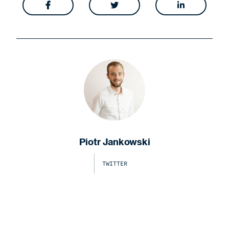



Piotr Jankowski
TWITTER