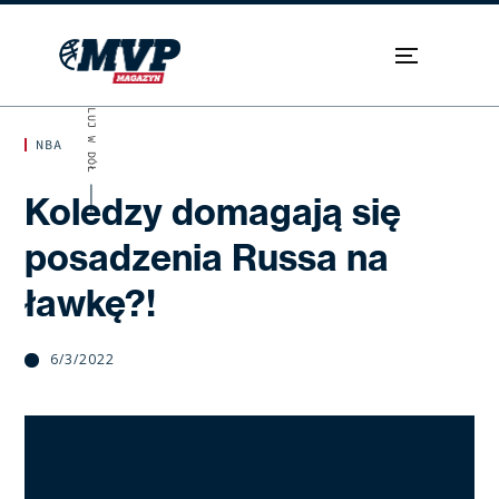
SKROLUJ W DÓŁ
NBA
Koledzy domagają się
posadzenia Russa na
ławkę?!
6/3/2022