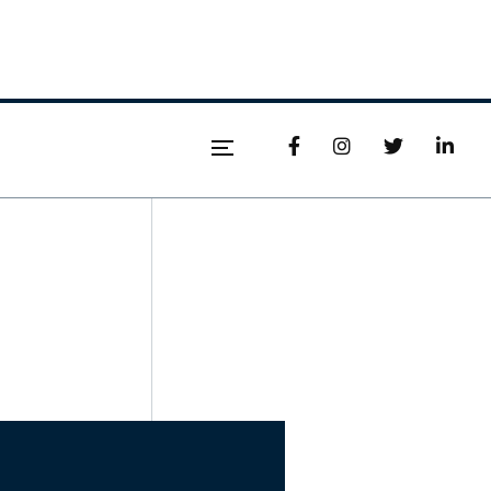



