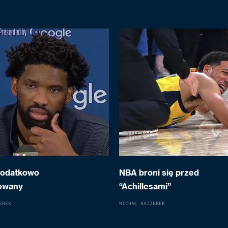
dodatkowo
NBA broni się przed
owany
“Achillesami”
EREK
MICHAŁ KAJZEREK