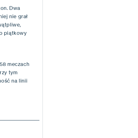
ezon. Dwa
iej nie grał
wątpliwe,
to piątkowy
W 58 meczach
przy tym
ość na linii