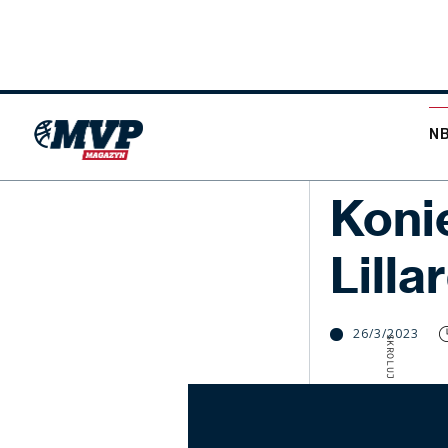
N
NBA
Koni
Lilla
26/3/2023
SKROLUJ W DÓŁ