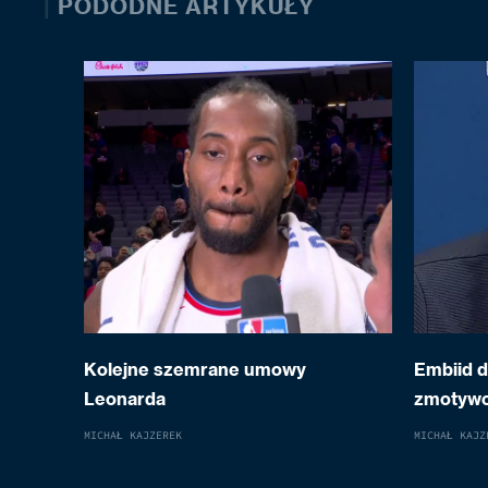
|
PODODNE ARTYKUŁY
Kolejne szemrane umowy
Embiid 
Leonarda
zmotyw
MICHAŁ KAJZEREK
MICHAŁ KAJZ