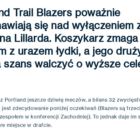
nd Trail Blazers poważnie
awiają się nad wyłączeniem 
a Lillarda. Koszykarz zmaga 
 z urazem łydki, a jego druż
 szans walczyć o wyższe cel
z Portland jeszcze dziwię meczów, a bilans 32 zwycięstw
 jest zdecydowanie poniżej oczekiwań (Blazers są trze
zespołem w konferencji Zachodniej). To jednak daje im 
re miejsce w drafcie.