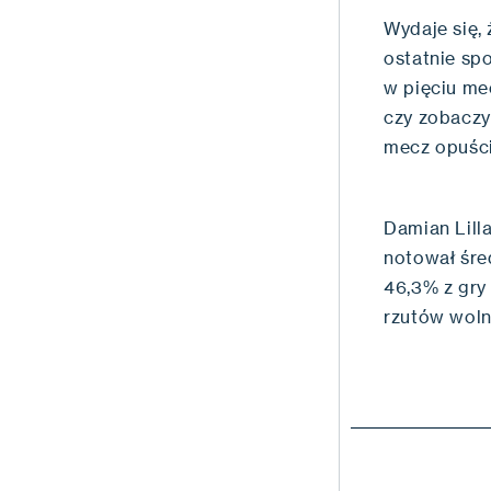
Wydaje się, 
ostatnie spo
w pięciu me
czy zobaczy
mecz opuścił
Damian Lill
notował śred
46,3% z gry 
rzutów woln