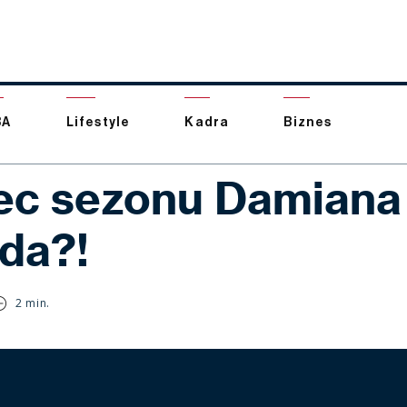
BA
Lifestyle
Kadra
Biznes
ec sezonu Damiana
rda?!
2 min.