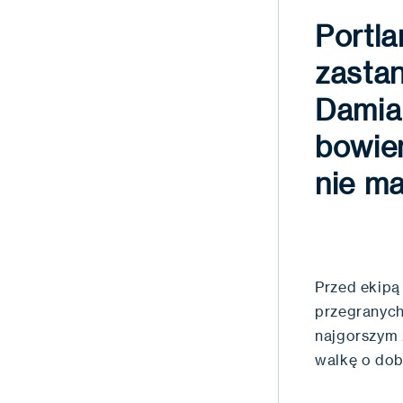
Portla
zastan
Damian
bowiem
nie ma
Przed ekipą 
przegranych
najgorszym 
walkę o dob