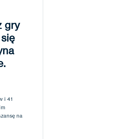
z gry
się
yna
e.
 i 41
cim
szansę na