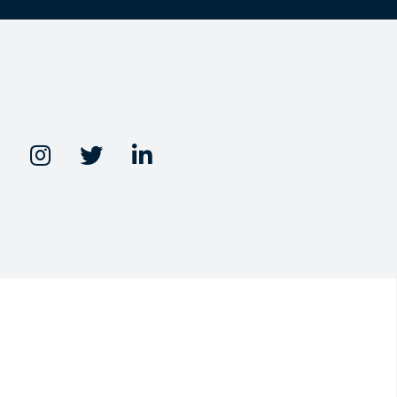


