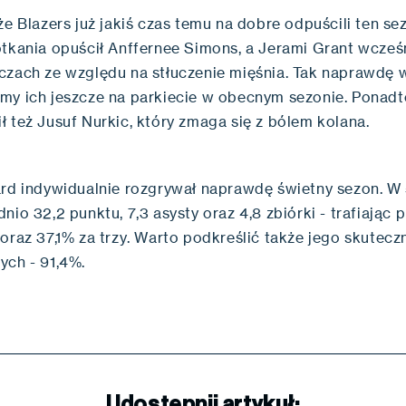
że Blazers już jakiś czas temu na dobre odpuścili ten s
tkania opuścił Anffernee Simons, a Jerami Grant wcześn
czach ze względu na stłuczenie mięśnia. Tak naprawdę 
my ich jeszcze na parkiecie w obecnym sezonie. Ponad
 też Jusuf Nurkic, który zmaga się z bólem kolana.
ard indywidualnie rozgrywał naprawdę świetny sezon. 
nio 32,2 punktu, 7,3 asysty oraz 4,8 zbiórki - trafiając 
oraz 37,1% za trzy. Warto podkreślić także jego skuteczn
ych - 91,4%.
Udostępnij artykuł: