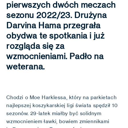
pierwszych dwóch meczach
sezonu 2022/23. Drużyna
Darvina Hama przegrała
obydwa te spotkania i już
rozgląda się za
wzmocnieniami. Padło na
weterana.
Chodzi o Moe Harklessa, który na parkietach
najlepszej koszykarskiej ligi świata spędził 10
sezonów. 29-latek miałby być solidnym
wzmocnieniem ławki, bowiem zmiennikami