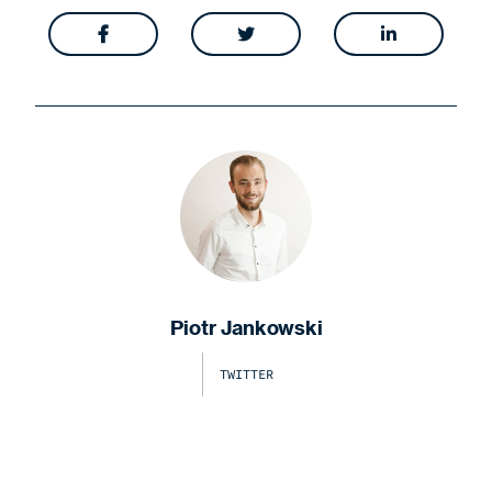



Piotr Jankowski
TWITTER