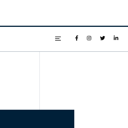



