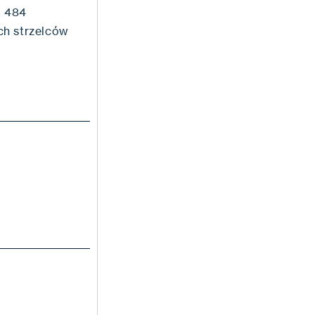
o 484
ch strzelców