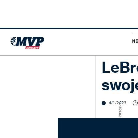
N
NBA
LeBr
swoj
4/1/2023
SKROLUJ W DÓŁ