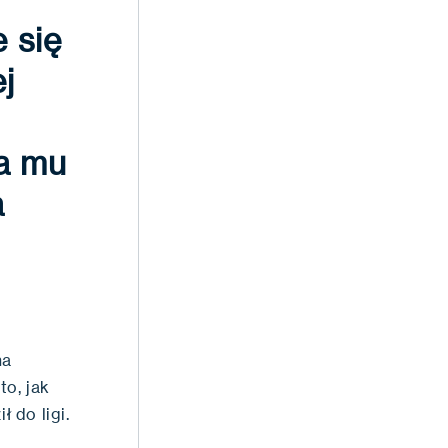
 się
j
ga mu
a
na
to, jak
 do ligi.