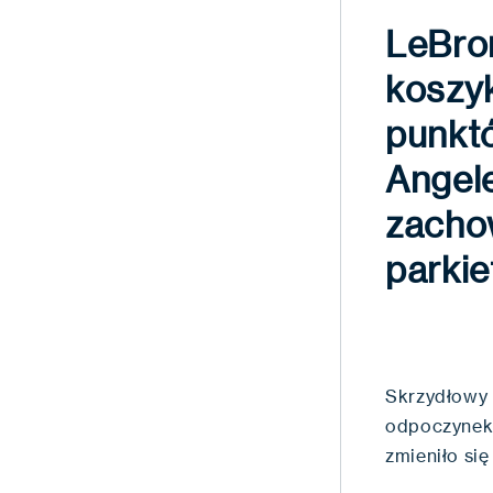
LeBro
koszyk
punktó
Angel
zacho
parkie
Skrzydłowy 
odpoczynek 
zmieniło si