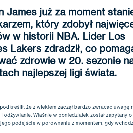
n James już za moment stanie
arzem, który zdobył najwięce
w w historii NBA. Lider Los
es Lakers zdradził, co poma
wać zdrowie w 20. sezonie n
tach najlepszej ligi świata.
podkreślił, że z wiekiem zaczął bardzo zwracać uwagę 
i odżywianie. Właśnie w poniedziałek został zapytany o 
ę jego podejście w porównaniu z momentem, gdy wchodził