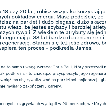
 18 czy 20 lat, robisz wszystko korzystając
ych pokładów energii. Masz podejście, że
zisz na parkiet i dużo biegasz, dużo skacz
tu wiesz, że jesteś szybszy i bardziej atlet
szych rywali. Z wiekiem te atrybuty się jed
 dlatego mając 38 lat bardzo doceniam sen i
 regenerację. Staram się też jeść zdrowo, b
wspiera ten proces - podkreśla James.
 na to samo uwagę zwracał Chris Paul, który przeszedł n
ak podkreśla - to znacząco przyspieszyło jego regenera
 wciąż ma siłę rywalizować na parkietach najlepszej ligi 
ie myślał o zakończeniu kariery.
ecnych rozgrywkach wystąpił w 29 meczach, w których