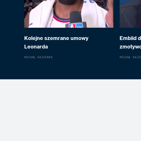
Kolejne szemrane umowy
Embiid 
Leonarda
zmotyw
MICHAŁ KAJZEREK
MICHAŁ KAJZ