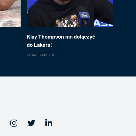
Klay Thompson ma dołączyć
do Lakers!
MICHAŁ KAJZEREK


