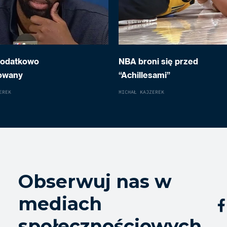
dodatkowo
NBA broni się przed
owany
“Achillesami”
EREK
MICHAŁ KAJZEREK
Obserwuj nas w
mediach

społecznościowych