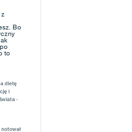
 z
esz. Bo
yczny
nak
 po
o to
a dietę
cję i
świata -
 notował