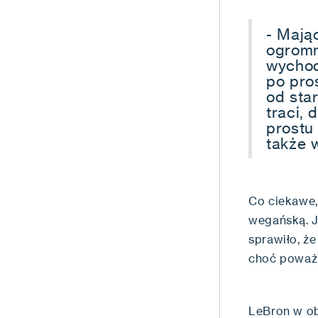
- Mając
ogromn
wychod
po pros
od star
traci,
prostu
także 
Co ciekawe,
wegańską. J
sprawiło, że
choć poważn
LeBron w ob