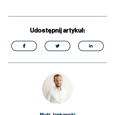
Udostępnij artykuł:



Piotr Jankowski