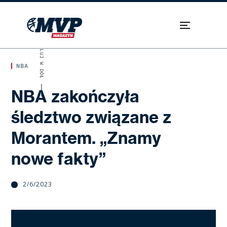
SKROLUJ W DÓŁ
NBA
NBA zakończyła
śledztwo związane z
Morantem. „Znamy
nowe fakty”
2/6/2023