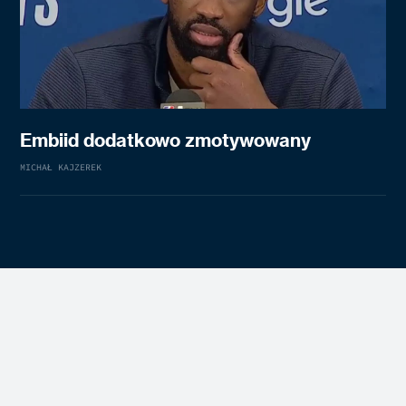
Embiid dodatkowo zmotywowany
MICHAŁ KAJZEREK