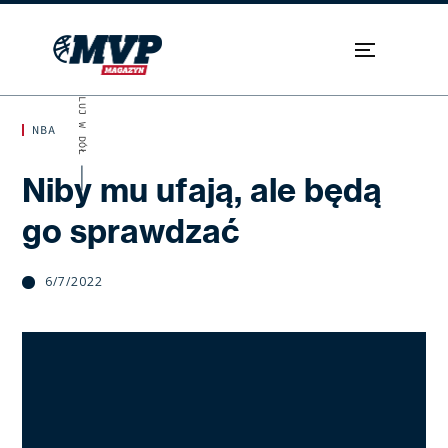
SKROLUJ W DÓŁ
NBA
Niby mu ufają, ale będą
go sprawdzać
6/7/2022