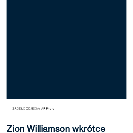
ŹRÓDŁO ZDJĘCIA:
AP Photo
Zion Williamson wkrótce