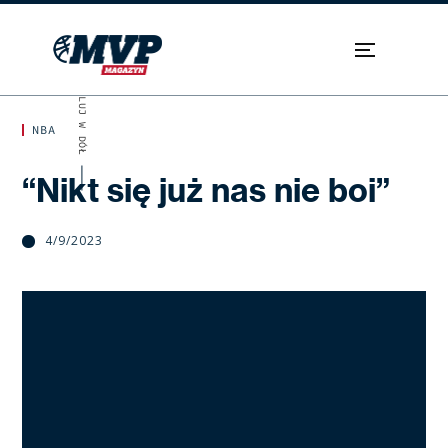
SKROLUJ W DÓŁ
NBA
“Nikt się już nas nie boi”
4/9/2023