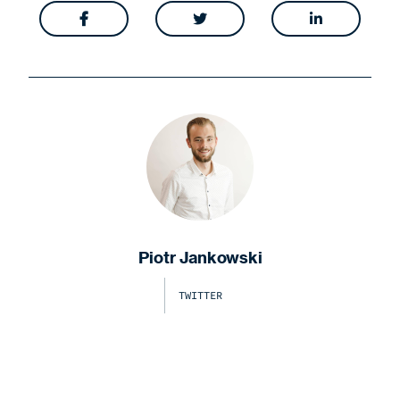



Piotr Jankowski
TWITTER