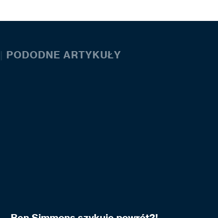
|
PODODNE ARTYKUŁY
Ben Simmons szykuje powrót?!