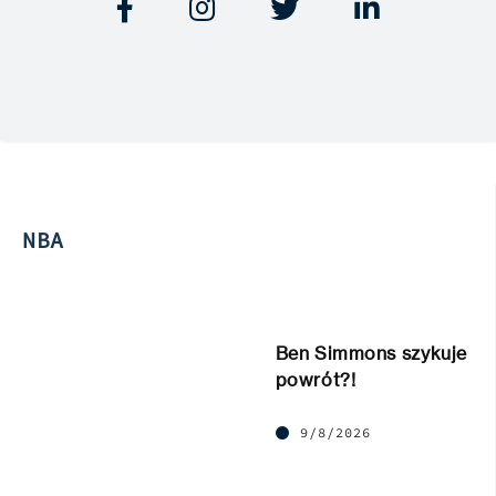




NBA
Ben Simmons szykuje
powrót?!
9/8/2026