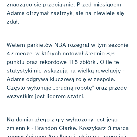
znacząco się przeciągnie. Przed miesiącem
Adams otrzymał zastrzyk, ale na niewiele się
zdał.
Wetern parkietów NBA rozegrał w tym sezonie
42 mecze, w których notował średnio 8,6
punktu oraz rekordowe 11,5 zbiórki. O ile te
statystyki nie wskazują na wielką rewelację -
Adams odgrywa kluczową rolę w zespole.
Często wykonuje „brudną robotę” oraz przede
wszystkim jest liderem szatni.
Na domiar złego z gry wyłączony jest jego
zmiennik - Brandon Clarke. Koszykarz 3 marca
zerwał ścięgno Achillesa i także nie zagra już