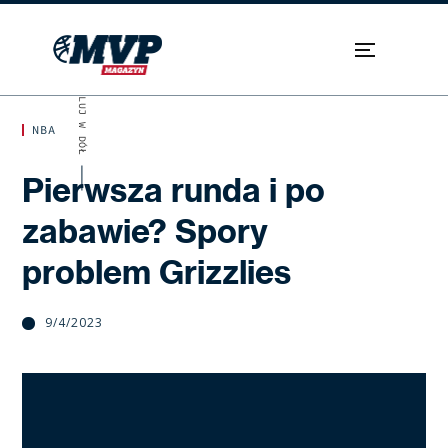
SKROLUJ W DÓŁ
NBA
Pierwsza runda i po
zabawie? Spory
problem Grizzlies
9/4/2023