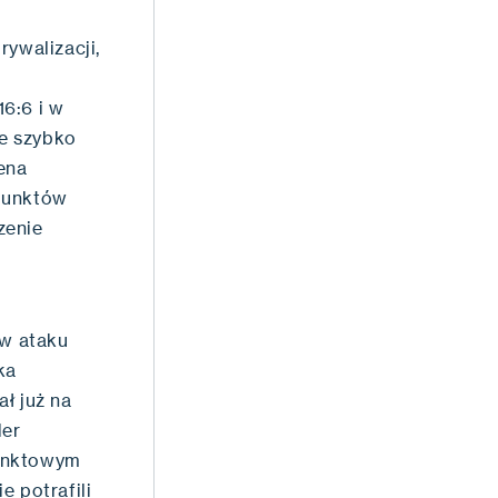
rywalizacji,
6:6 i w
ie szybko
ena
 punktów
zenie
w ataku
ka
ł już na
der
punktowym
e potrafili