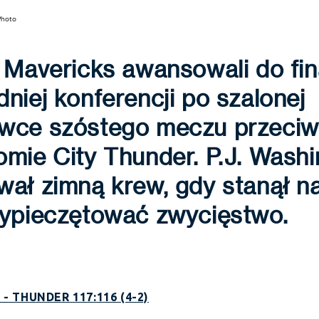
Photo
 Mavericks awansowali do fin
niej konferencji po szalonej
wce szóstego meczu przeci
mie City Thunder. P.J. Wash
ał zimną krew, gdy stanął na l
zypieczętować zwycięstwo.
- THUNDER 117:116 (4-2)