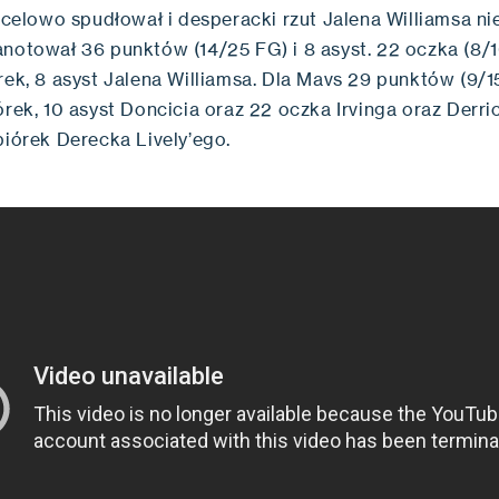
i celowo spudłował i desperacki rzut Jalena Williamsa ni
anotował 36 punktów (14/25 FG) i 8 asyst. 22 oczka (8/1
rek, 8 asyst Jalena Williamsa. Dla Mavs 29 punktów (9/1
órek, 10 asyst Doncicia oraz 22 oczka Irvinga oraz Derri
biórek Derecka Lively’ego.