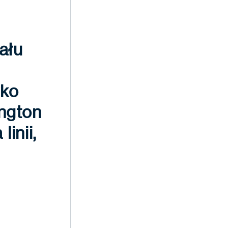
ału
wko
ington
inii,