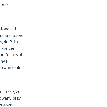
under
 Jonesa i
miana ciosów
zędu P.J.-a
d końcem.
on faulował
ny i
prowadzenie
ł piłkę, że
lowany przy
ierwsze