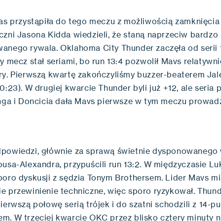
as przystąpiła do tego meczu z możliwością zamknięcia 
czni Jasona Kidda wiedzieli, że staną naprzeciw bardzo
anego rywala. Oklahoma City Thunder zaczęła od serii 1
y mecz stał seriami, bo run 13:4 pozwolił Mavs relatywn
ry. Pierwszą kwartę zakończyliśmy buzzer-beaterem Jal
0:23). W drugiej kwarcie Thunder byli już +12, ale seria
inga i Doncicia dała Mavs pierwsze w tym meczu prowad
powiedzi, głównie za sprawą świetnie dysponowanego 
ousa-Alexandra, przypuścili run 13:2. W międzyczasie Lu
poro dyskusji z sędzia Tonym Brothersem. Lider Mavs mia
e przewinienie techniczne, więc sporo ryzykował. Thun
ierwszą połowę serią trójek i do szatni schodzili z 14-
m. W trzeciej kwarcie OKC przez blisko cztery minuty ni