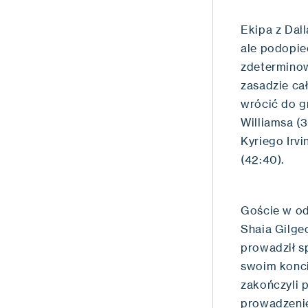
Ekipa z Dall
ale podopie
zdeterminow
zasadzie cał
wrócić do g
Williamsa (3
Kyriego Irv
(42:40).
Goście w od
Shaia Gilge
prowadził s
swoim konci
zakończyli p
prowadzenie