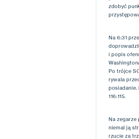
zdobyć punk
przystępowa
Na 6:31 prz
doprowadził
i popis ofen
Washingtona
Po trójce S
rywala prze
posiadanie.
116:115.
Na zegarze 
niemal ją st
rzucie za tr