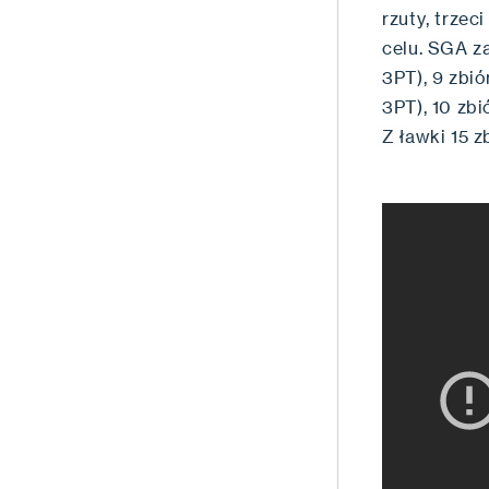
rzuty, trzec
celu. SGA z
3PT), 9 zbió
3PT), 10 zbi
Z ławki 15 z