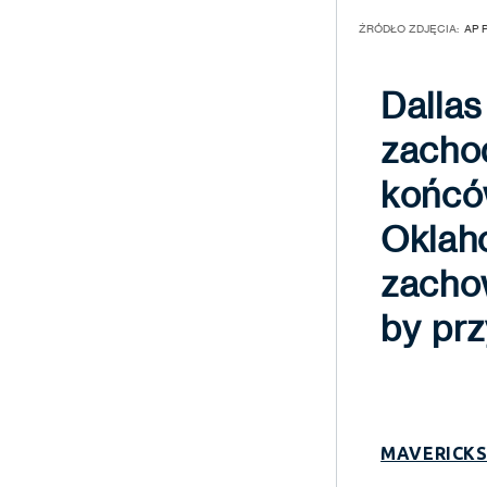
ŹRÓDŁO ZDJĘCIA:
AP 
Dallas
zachod
końcó
Oklaho
zachow
by pr
MAVERICKS 