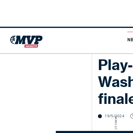
N
NBA
Play
Wash
final
19/5/2024
SKROLUJ W DÓŁ