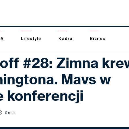
BA
Lifestyle
Kadra
Biznes
-off #28: Zimna kre
ingtona. Mavs w
e konferencji
3 min.