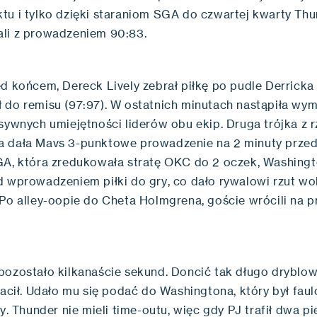
tu i tylko dzięki staraniom SGA do czwartej kwarty Th
li z prowadzeniem 90:83.
ed końcem, Dereck Lively zebrał piłkę po pudle Derricka
 do remisu (97:97). W ostatnich minutach nastąpiła wy
sywnych umiejętności liderów obu ekip. Druga trójka z r
 dała Mavs 3-punktowe prowadzenie na 2 minuty prze
GA, która zredukowała stratę OKC do 2 oczek, Washingt
d wprowadzeniem piłki do gry, co dało rywalowi rzut wol
 Po alley-oopie do Cheta Holmgrena, goście wrócili na 
pozostało kilkanaście sekund. Doncić tak długo dryblowa
racił. Udało mu się podać do Washingtona, który był fau
zy. Thunder nie mieli time-outu, więc gdy PJ trafił dwa p