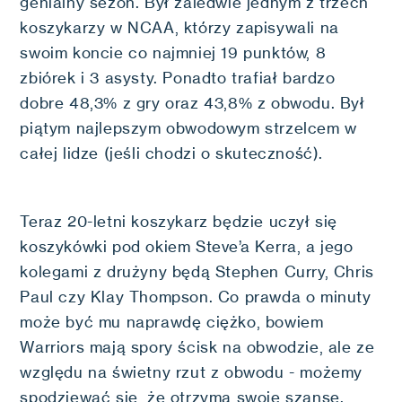
genialny sezon. Był zaledwie jednym z trzech
koszykarzy w NCAA, którzy zapisywali na
swoim koncie co najmniej 19 punktów, 8
zbiórek i 3 asysty. Ponadto trafiał bardzo
dobre 48,3% z gry oraz 43,8% z obwodu. Był
piątym najlepszym obwodowym strzelcem w
całej lidze (jeśli chodzi o skuteczność).
Teraz 20-letni koszykarz będzie uczył się
koszykówki pod okiem Steve’a Kerra, a jego
kolegami z drużyny będą Stephen Curry, Chris
Paul czy Klay Thompson. Co prawda o minuty
może być mu naprawdę ciężko, bowiem
Warriors mają spory ścisk na obwodzie, ale ze
względu na świetny rzut z obwodu - możemy
spodziewać się, że otrzyma swoje szanse.