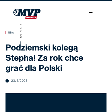
SKROLUJ W DÓŁ
NBA
Podziemski kolegą
Stepha! Za rok chce
grać dla Polski
23/6/2023