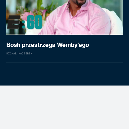
Bosh przestrzega Wemby’ego
MICHAŁ KAJZEREK