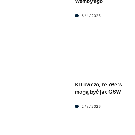
Wemby’ego
8/4/2026
KD uważa, że 76ers
mogą być jak GSW
2/8/2026