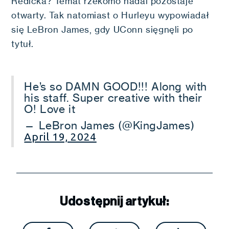
Redicka? Temat rzekomo nadal pozostaje
otwarty. Tak natomiast o Hurleyu wypowiadał
się LeBron James, gdy UConn sięgnęli po
tytuł.
He’s so DAMN GOOD!!! Along with
his staff. Super creative with their
O! Love it
— LeBron James (@KingJames)
April 19, 2024
Udostępnij artykuł: