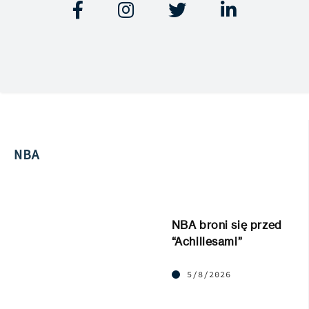




NBA
NBA broni się przed
“Achillesami”
5/8/2026