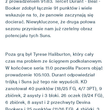
z prowadzeniem 91:83. Tercet Durant - Beal -
Booker zdobył łącznie 91 punktów i wiele
wskazuje na to, że panowie zaczynają się
docierać. Niewykluczone, że druga połowa
sezonu przyniesie nam już rzetelny obraz
potencjału tych Suns.
Poza grą był Tyrese Haliburton, który cały
czas ma problem ze ścięgnem podkolanowym.
W końcówce seria 11:0 pozwoliła Pacers objąć
prowadzenie 105:103. Durant odpowiedział
trójką i Suns już tego nie wypuścili. KD
zanotował 40 punktów (18/25 FG, 4/7 3PT), 9
zbiórek, 2 asysty i 3 bloki. 26 oczek (9/24 FG),
6 zbiórek, 8 asyst i 2 przechwyty Devina
Bookera i 25 punktów (11/16 FG), 4 zbiórki, 3