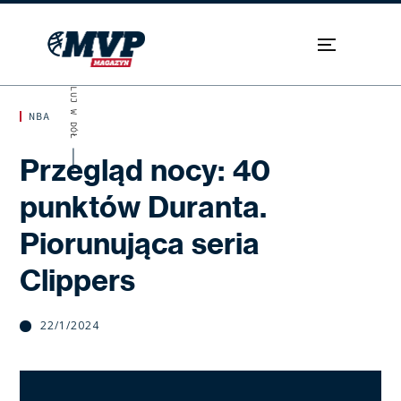
SKROLUJ W DÓŁ
NBA
Przegląd nocy: 40
punktów Duranta.
Piorunująca seria
Clippers
22/1/2024