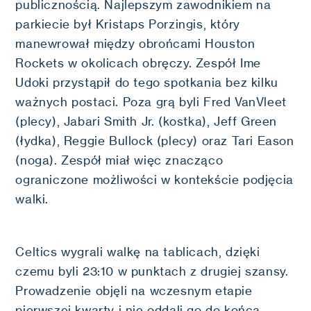
publicznością. Najlepszym zawodnikiem na
parkiecie był Kristaps Porzingis, który
manewrował między obrońcami Houston
Rockets w okolicach obręczy. Zespół Ime
Udoki przystąpił do tego spotkania bez kilku
ważnych postaci. Poza grą byli Fred VanVleet
(plecy), Jabari Smith Jr. (kostka), Jeff Green
(łydka), Reggie Bullock (plecy) oraz Tari Eason
(noga). Zespół miał więc znacząco
ograniczone możliwości w kontekście podjęcia
walki.
Celtics wygrali walkę na tablicach, dzięki
czemu byli 23:10 w punktach z drugiej szansy.
Prowadzenie objęli na wczesnym etapie
pierwszej kwarty i nie oddali go do końca