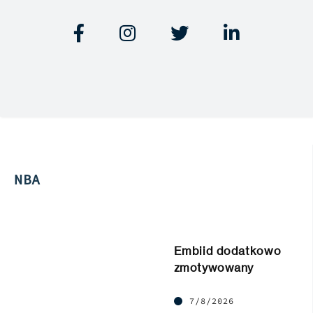




NBA
Embiid dodatkowo
zmotywowany
7/8/2026